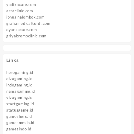
yadikacare.com
astaclinic.com
ibnusinalombok.com
grahamedicalkurdi.com
dyanzacare.com
griyabromoclinic.com
Links
herogaming.id
divagaming.id
indogaming.id
namagaming.id
vivagaming.id
startgaming.id
statusgame.id
gameshero.id
gamesmesin.id
gamesindo.id