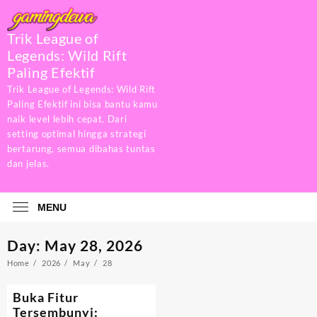
Skip
to
Trik League of
content
Legends: Wild Rift
Paling Efektif
Trik League of Legends: Wild Rift
Paling Efektif ini bisa bantu kamu
naik level lebih cepat. Dari
setting optimal hingga strategi
bertarung, semua dibahas tuntas
dan jelas.
MENU
Day:
May 28, 2026
Home
2026
May
28
Buka Fitur
Tersembunyi: