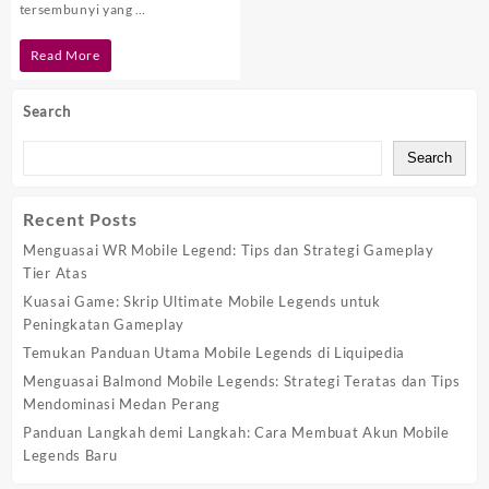
tersembunyi yang …
Buka
Read More
Fitur
Search
Tersembunyi:
Panduan
Search
Utama
Recent Posts
untuk
Menguasai WR Mobile Legend: Tips dan Strategi Gameplay
Modifikasi
Tier Atas
Mobile
Kuasai Game: Skrip Ultimate Mobile Legends untuk
Legend
Peningkatan Gameplay
Temukan Panduan Utama Mobile Legends di Liquipedia
Menguasai Balmond Mobile Legends: Strategi Teratas dan Tips
Mendominasi Medan Perang
Panduan Langkah demi Langkah: Cara Membuat Akun Mobile
Legends Baru