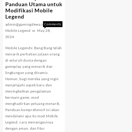
Panduan Utama untuk
Modifikasi Mobile
Legend
admin@gamingdewa.id
Comments
on
Off
Mobile Legend
May 28,
Buka
2026
Fitur
Tersembunyi:
Mobile Legends: Bang Bang telah
Panduan
menarik perhatian jutaan orang
Utama
di seluruh dunia dengan
untuk
gameplay yang menarik dan
Modifikasi
lingkungan yang dinamis.
Mobile
Namun, bagi mereka yang ingin
Legend
menjelajahi aspek baru dan
meningkatkan pengalaman
bermain game, mod
menghadirkan peluang menarik.
Panduan komprehensif ini akan
mendalami apa itu mod Mobile
Legend, cara menavigasinya
dengan aman, dan fitur