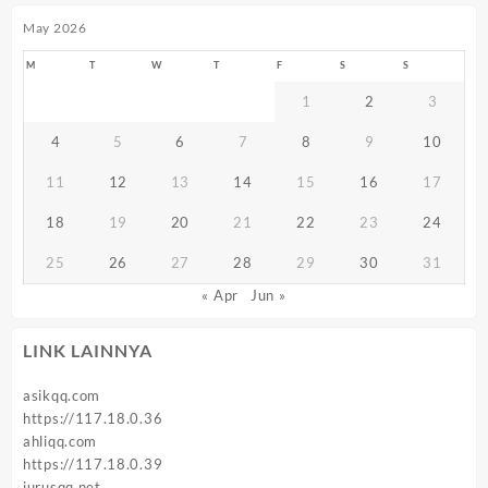
May 2026
M
T
W
T
F
S
S
1
2
3
4
5
6
7
8
9
10
11
12
13
14
15
16
17
18
19
20
21
22
23
24
25
26
27
28
29
30
31
« Apr
Jun »
LINK LAINNYA
asikqq.com
https://117.18.0.36
ahliqq.com
https://117.18.0.39
jurusqq.net