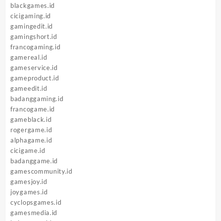
blackgames.id
cicigaming.id
gamingedit.id
gamingshort.id
francogaming.id
gamereal.id
gameservice.id
gameproduct.id
gameedit.id
badanggaming.id
francogame.id
gameblack.id
rogergame.id
alphagame.id
cicigame.id
badanggame.id
gamescommunity.id
gamesjoy.id
joygames.id
cyclopsgames.id
gamesmedia.id