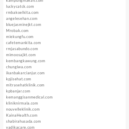
kampungmakan.com
luckycatck.com
rmbakoelkita.com
angelesehan.com
bluejasminejkt.com
Mrobak.com
miekungfu.com
cafetemankita.com
rmjasabundo.com
mimoosajkt.com
kembangkawung.com
chungiwa.com
ikanbakarcianjur.com
kpjisehat.com
mitrasehatklinik.com
kpbanjar.com
kemanggisanmedical.com
kliniknirmala.com
nouvelleklinik.com
KainaHealth.com
shabirahusada.com
yadikacare.com