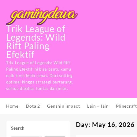
Skip
to
content
Trik League of
Legends: Wild
Rift Paling
Efektif
Trik League of Legends: Wild Rift
Paling Efektif ini bisa bantu kamu
naik level lebih cepat. Dari setting
optimal hingga strategi bertarung,
semua dibahas tuntas dan jelas.
Home
Dota 2
Genshin Impact
Lain – lain
Minecraft
Day:
May 16, 2026
Search