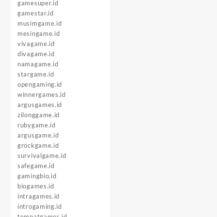
gamesuper.id
gamestar.id
musimgame.id
mesingame.id
vivagame.id
divagame.id
namagame.id
stargame.id
opengaming.id
winnergames.id
argusgames.id
zilonggame.id
rubygame.id
argusgame.id
grockgame.id
survivalgame.id
safegame.id
gamingbio.id
biogames.id
intragames.id
introgaming.id
tempatgames.id