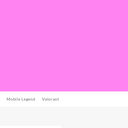
Mobile Legend
Valorant