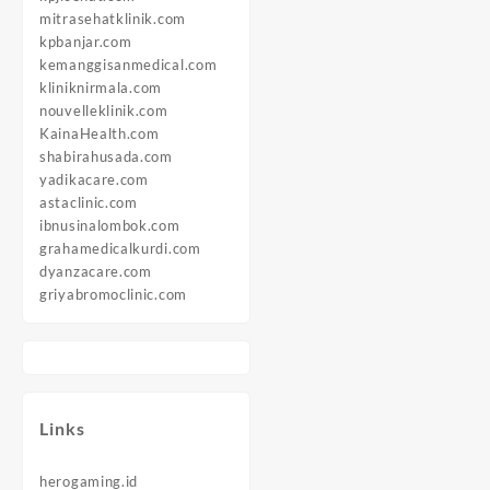
mitrasehatklinik.com
kpbanjar.com
kemanggisanmedical.com
kliniknirmala.com
nouvelleklinik.com
KainaHealth.com
shabirahusada.com
yadikacare.com
astaclinic.com
ibnusinalombok.com
grahamedicalkurdi.com
dyanzacare.com
griyabromoclinic.com
Links
herogaming.id