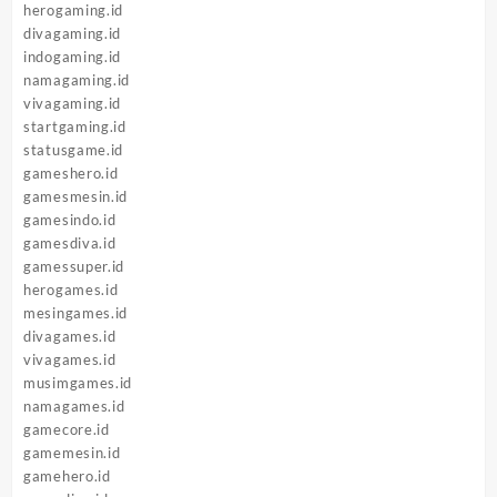
herogaming.id
divagaming.id
indogaming.id
namagaming.id
vivagaming.id
startgaming.id
statusgame.id
gameshero.id
gamesmesin.id
gamesindo.id
gamesdiva.id
gamessuper.id
herogames.id
mesingames.id
divagames.id
vivagames.id
musimgames.id
namagames.id
gamecore.id
gamemesin.id
gamehero.id