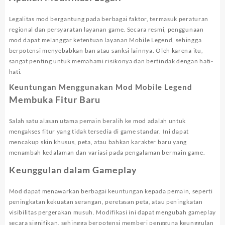
Legalitas mod bergantung pada berbagai faktor, termasuk peraturan
regional dan persyaratan layanan game. Secara resmi, penggunaan
mod dapat melanggar ketentuan layanan Mobile Legend, sehingga
berpotensi menyebabkan ban atau sanksi lainnya. Oleh karena itu,
sangat penting untuk memahami risikonya dan bertindak dengan hati-
hati.
Keuntungan Menggunakan Mod Mobile Legend
Membuka Fitur Baru
Salah satu alasan utama pemain beralih ke mod adalah untuk
mengakses fitur yang tidak tersedia di game standar. Ini dapat
mencakup skin khusus, peta, atau bahkan karakter baru yang
menambah kedalaman dan variasi pada pengalaman bermain game.
Keunggulan dalam Gameplay
Mod dapat menawarkan berbagai keuntungan kepada pemain, seperti
peningkatan kekuatan serangan, peretasan peta, atau peningkatan
visibilitas pergerakan musuh. Modifikasi ini dapat mengubah gameplay
secara signifikan, sehingga berpotensi memberi pengguna keunggulan