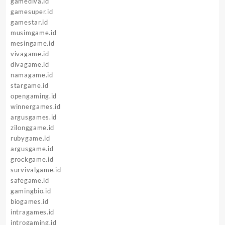
gamediva.id
gamesuper.id
gamestar.id
musimgame.id
mesingame.id
vivagame.id
divagame.id
namagame.id
stargame.id
opengaming.id
winnergames.id
argusgames.id
zilonggame.id
rubygame.id
argusgame.id
grockgame.id
survivalgame.id
safegame.id
gamingbio.id
biogames.id
intragames.id
introgaming.id