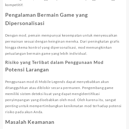
kompetitif.
Pengalaman Bermain Game yang
Dipersonalisasi
Dengan mod, pemain mempunyai kesempatan untuk menyesuaikan
permainan sesuai dengan keinginan mereka. Dari peningkatan grafis
hingga skema kontrol yang dipersonalisasi, mod memungkinkan
petualangan bermain game yang lebih individual.
Risiko yang Terlibat dalam Penggunaan Mod
Potensi Larangan
Penggunaan mod di Mobile Legends dapat menyebabkan akun
ditangguhkan atau diblokir secara permanen. Pengembang game
memiliki sistem deteksi kuat yang dapat mengidentifikasi
penyimpangan yang disebabkan oleh mod. Oleh karena itu, sangat
penting untuk mempertimbangkan kenikmatan mod terhadap potensi
risiko pada akun Anda.
Masalah Keamanan