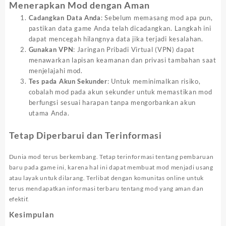
Menerapkan Mod dengan Aman
Cadangkan Data Anda
: Sebelum memasang mod apa pun,
pastikan data game Anda telah dicadangkan. Langkah ini
dapat mencegah hilangnya data jika terjadi kesalahan.
Gunakan VPN
: Jaringan Pribadi Virtual (VPN) dapat
menawarkan lapisan keamanan dan privasi tambahan saat
menjelajahi mod.
Tes pada Akun Sekunder
: Untuk meminimalkan risiko,
cobalah mod pada akun sekunder untuk memastikan mod
berfungsi sesuai harapan tanpa mengorbankan akun
utama Anda.
Tetap Diperbarui dan Terinformasi
Dunia mod terus berkembang. Tetap terinformasi tentang pembaruan
baru pada game ini, karena hal ini dapat membuat mod menjadi usang
atau layak untuk dilarang. Terlibat dengan komunitas online untuk
terus mendapatkan informasi terbaru tentang mod yang aman dan
efektif.
Kesimpulan