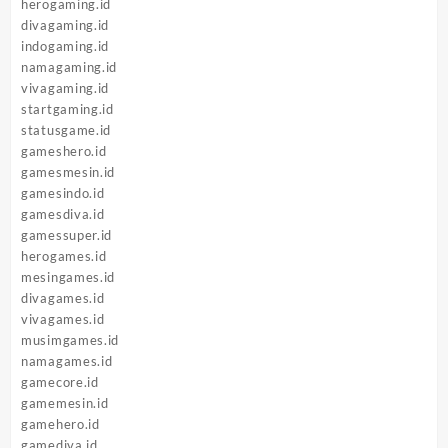
herogaming.id
divagaming.id
indogaming.id
namagaming.id
vivagaming.id
startgaming.id
statusgame.id
gameshero.id
gamesmesin.id
gamesindo.id
gamesdiva.id
gamessuper.id
herogames.id
mesingames.id
divagames.id
vivagames.id
musimgames.id
namagames.id
gamecore.id
gamemesin.id
gamehero.id
gamediva.id