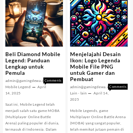
Beli Diamond Mobile
Menjelajahi Desain
Legend: Panduan
Ikon: Logo Legenda
Lengkap untuk
Mobile File PNG
Pemula
untuk Gamer dan
Pembuat
admin@gamingdewa.id
Comments
on
Off
Mobile Legend
April
admin@gamingdewa.id
Comments
Beli
on
Off
14, 2025
Lain - lain
April 14,
Diamond
Menjela
2025
Mobile
Saat ini, Mobile Legend telah
Desain
Legend:
Ikon:
menjadi salah satu game MOBA
Mobile Legends, game
Panduan
Logo
(Multiplayer Online Battle
Multiplayer Online Battle Arena
Lengkap
Legend
Arena) paling populer di dunia,
(MOBA) yang sangat populer,
untuk
Mobile
termasuk di Indonesia. Dalam
telah memikat jutaan pemain di