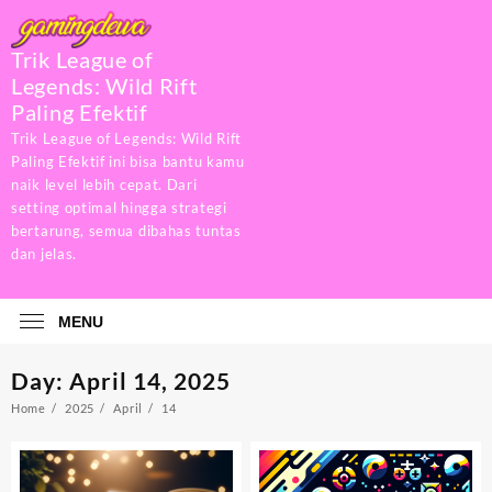
Skip
to
Trik League of
content
Legends: Wild Rift
Paling Efektif
Trik League of Legends: Wild Rift
Paling Efektif ini bisa bantu kamu
naik level lebih cepat. Dari
setting optimal hingga strategi
bertarung, semua dibahas tuntas
dan jelas.
MENU
Day:
April 14, 2025
Home
2025
April
14