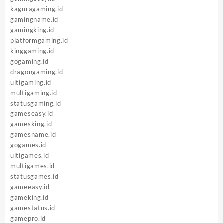
kaguragaming.id
gamingname.id
gamingking.id
platformgaming.id
kinggaming.id
gogaming.id
dragongaming.id
ultigaming.id
multigaming.id
statusgaming.id
gameseasy.id
gamesking.id
gamesname.id
gogames.id
ultigames.id
multigames.id
statusgames.id
gameeasy.id
gameking.id
gamestatus.id
gamepro.id