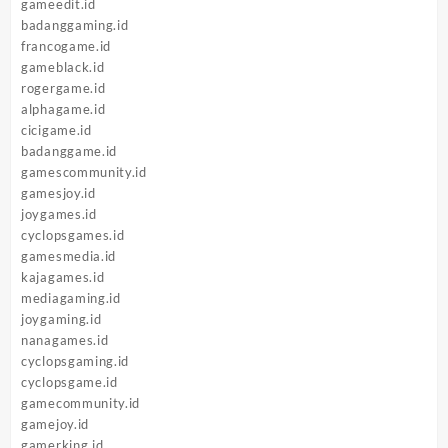
gameedit.id
badanggaming.id
francogame.id
gameblack.id
rogergame.id
alphagame.id
cicigame.id
badanggame.id
gamescommunity.id
gamesjoy.id
joygames.id
cyclopsgames.id
gamesmedia.id
kajagames.id
mediagaming.id
joygaming.id
nanagames.id
cyclopsgaming.id
cyclopsgame.id
gamecommunity.id
gamejoy.id
gamerking.id