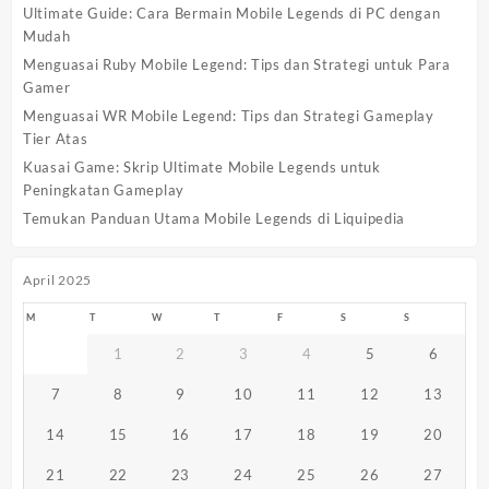
di
Ultimate Guide: Cara Bermain Mobile Legends di PC dengan
Mendalam
Marketplace
Mudah
Menguasai Ruby Mobile Legend: Tips dan Strategi untuk Para
Online
Gamer
Menguasai WR Mobile Legend: Tips dan Strategi Gameplay
Tier Atas
Kuasai Game: Skrip Ultimate Mobile Legends untuk
Peningkatan Gameplay
Temukan Panduan Utama Mobile Legends di Liquipedia
April 2025
M
T
W
T
F
S
S
1
2
3
4
5
6
7
8
9
10
11
12
13
14
15
16
17
18
19
20
21
22
23
24
25
26
27