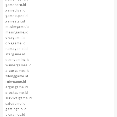
gamehero.id
gamediva.id
gamesuper.id
gamestar.id
musimgame.id
mesingame.id
vivagame.id
divagame.id
namagame.id
stargame.id
opengaming.id
winnergames.id
argusgames.id
zilonggame.id
rubygame.id
argusgame.id
grockgame.id
survivalgame.id
safegame.id
gamingbio.id
biogames.id