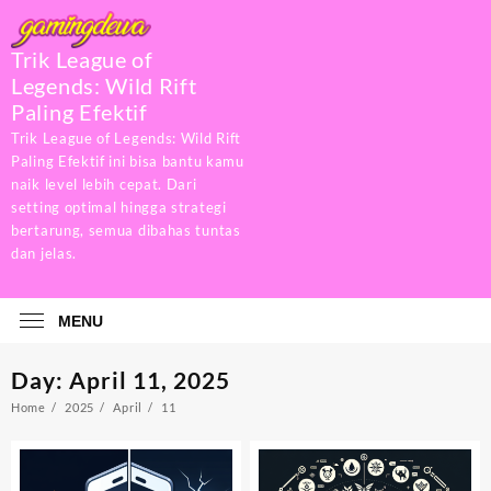
Skip
to
Trik League of
content
Legends: Wild Rift
Paling Efektif
Trik League of Legends: Wild Rift
Paling Efektif ini bisa bantu kamu
naik level lebih cepat. Dari
setting optimal hingga strategi
bertarung, semua dibahas tuntas
dan jelas.
MENU
Day:
April 11, 2025
Home
2025
April
11