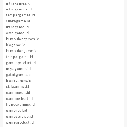
intragames.id
introgaming.id
tempatgames.id
suaragame.id
intragame.id
omnigame.id
kumpulangames.id
biogame.id
kumpulangame.id
tempatgame.id
gamesproduct.id
miyagames.id
gatotgames.id
blackgames.id
cicigaming.id
gamingedit.id
gamingshort.id
francogaming.id
gamereal.id
gameservice.id
gameproduct.id