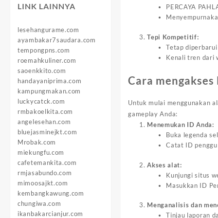
LINK LAINNYA
PERCAYA PAHLA
Menyempurnakan 
lesehangurame.com
Tepi Kompetitif:
ayambakar7saudara.com
Tetap diperbaru
tempongpns.com
Kenali tren dari
roemahkuliner.com
saoenkkito.com
Cara mengakses l
handayaniprima.com
kampungmakan.com
luckycatck.com
Untuk mulai menggunakan ala
rmbakoelkita.com
gameplay Anda:
angelesehan.com
Menemukan ID Anda:
bluejasminejkt.com
Buka legenda sel
Mrobak.com
Catat ID penggu
miekungfu.com
cafetemankita.com
Akses alat:
rmjasabundo.com
Kunjungi situs 
mimoosajkt.com
Masukkan ID Pen
kembangkawung.com
chungiwa.com
Menganalisis dan men
ikanbakarcianjur.com
Tinjau laporan d