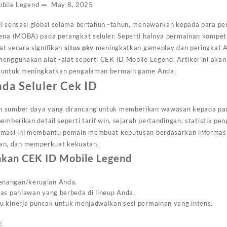
bile Legend
May 8, 2025
di sensasi global selama bertahun -tahun, menawarkan kepada para p
rena (MOBA) pada perangkat seluler. Seperti halnya permainan kompet
at secara signifikan
situs pkv
meningkatkan gameplay dan peringkat An
menggunakan alat -alat seperti CEK ID Mobile Legend. Artikel ini ak
i untuk meningkatkan pengalaman bermain game Anda.
a Seluler Cek ID
h sumber daya yang dirancang untuk memberikan wawasan kepada pa
memberikan detail seperti tarif win, sejarah pertandingan, statistik p
ormasi ini membantu pemain membuat keputusan berdasarkan informasi
n, dan memperkuat kekuatan.
kan CEK ID Mobile Legend
enangan/kerugian Anda.
itas pahlawan yang berbeda di lineup Anda.
tu kinerja puncak untuk menjadwalkan sesi permainan yang intens.
: