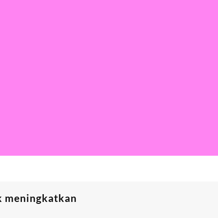
k meningkatkan