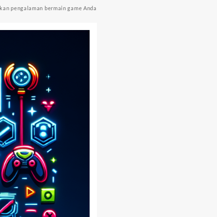
atkan pengalaman bermain game Anda