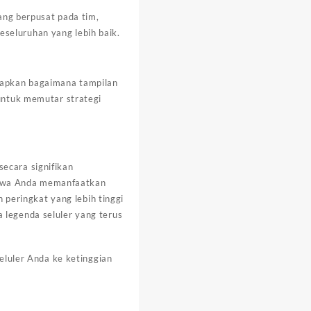
ng berpusat pada tim,
seluruhan yang lebih baik.
apkan bagaimana tampilan
 untuk memutar strategi
secara signifikan
ahwa Anda memanfaatkan
peringkat yang lebih tinggi
 legenda seluler yang terus
luler Anda ke ketinggian