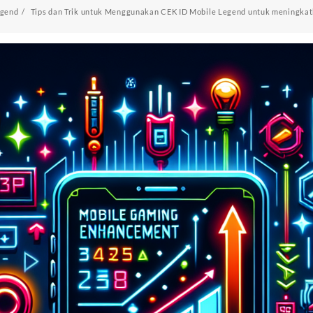
egend
Tips dan Trik untuk Menggunakan CEK ID Mobile Legend untuk meningk