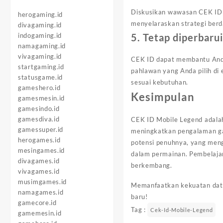
Diskusikan wawasan CEK ID 
herogaming.id
menyelaraskan strategi berd
divagaming.id
5. Tetap diperbar
indogaming.id
namagaming.id
vivagaming.id
CEK ID dapat membantu And
startgaming.id
pahlawan yang Anda pilih di 
statusgame.id
sesuai kebutuhan.
gameshero.id
Kesimpulan
gamesmesin.id
gamesindo.id
gamesdiva.id
CEK ID Mobile Legend adalah 
gamessuper.id
meningkatkan pengalaman ga
herogames.id
potensi penuhnya, yang meng
mesingames.id
dalam permainan. Pembelajara
divagames.id
berkembang.
vivagames.id
musimgames.id
Memanfaatkan kekuatan data
namagames.id
baru!
gamecore.id
Tag :
Cek-Id-Mobile-Legend
gamemesin.id