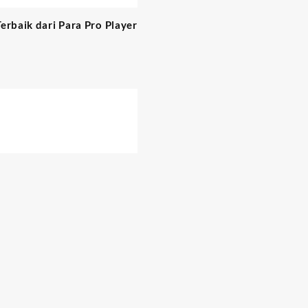
erbaik dari Para Pro Player