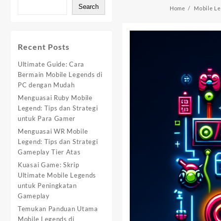
Search
Home
Mobile L
Recent Posts
Ultimate Guide: Cara
Bermain Mobile Legends di
PC dengan Mudah
Menguasai Ruby Mobile
Legend: Tips dan Strategi
untuk Para Gamer
Menguasai WR Mobile
Legend: Tips dan Strategi
Gameplay Tier Atas
Kuasai Game: Skrip
Ultimate Mobile Legends
untuk Peningkatan
Gameplay
Temukan Panduan Utama
Mobile Legends di