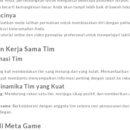
y Anda, pertimbangkan untuk menguasai beberapa pahlawan terpilih.
berarti kemungkinan besar Anda akan tampil lebih baik di bawah tek
ncinya
faatkan mode latihan permainan untuk membiasakan diri dengan pahl
usi keterampilan Anda.
 tutorial online dan video gameplay profesional untuk mempelajari takti
an Kerja Sama Tim
nasi Tim
ing kali membedakan tim yang menang dan yang kalah. Memanfaatkan p
apat membantu menyampaikan informasi penting dengan cepat ke reka
namika Tim yang Kuat
ng
: Mendorong rekan satu tim, menjaga sikap positif, dan memberikan 
rsama
: Berkolaborasi dengan anggota tim selama sesi penyusunan dan
dingan.
 di Meta Game