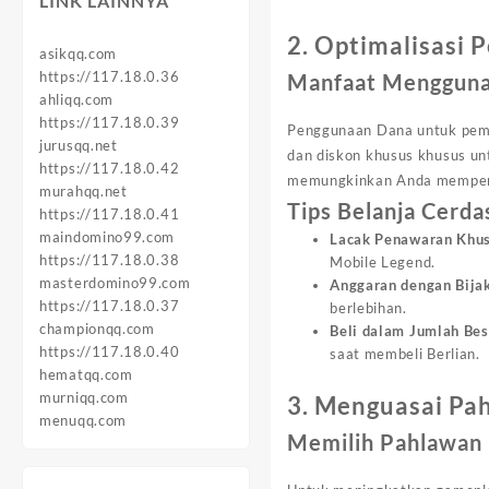
LINK LAINNYA
2. Optimalisasi
asikqq.com
https://117.18.0.36
Manfaat Menggun
ahliqq.com
https://117.18.0.39
Penggunaan Dana untuk pemb
jurusqq.net
dan diskon khusus khusus unt
https://117.18.0.42
memungkinkan Anda memperole
murahqq.net
Tips Belanja Cerda
https://117.18.0.41
maindomino99.com
Lacak Penawaran Khu
https://117.18.0.38
Mobile Legend.
masterdomino99.com
Anggaran dengan Bija
https://117.18.0.37
berlebihan.
championqq.com
Beli dalam Jumlah Bes
https://117.18.0.40
saat membeli Berlian.
hematqq.com
murniqq.com
3. Menguasai Pa
menuqq.com
Memilih Pahlawan