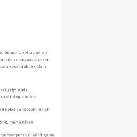
an Support. Setiap peran
ami dan menguasai peran
ecara keseluruhan dalam
satu tim Anda.
ra strategis untuk
ali kelas yang lebih lemah
ting, memastikan
a pertempuran di akhir game.