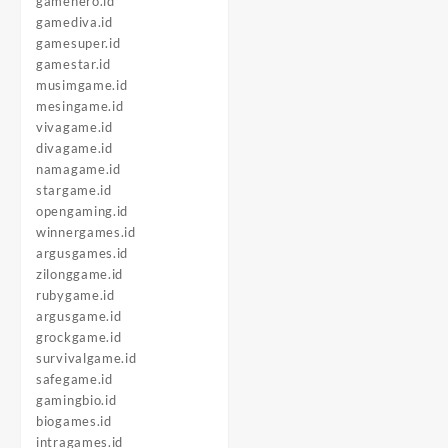
gamehero.id
gamediva.id
gamesuper.id
gamestar.id
musimgame.id
mesingame.id
vivagame.id
divagame.id
namagame.id
stargame.id
opengaming.id
winnergames.id
argusgames.id
zilonggame.id
rubygame.id
argusgame.id
grockgame.id
survivalgame.id
safegame.id
gamingbio.id
biogames.id
intragames.id