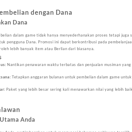
 Pembelian dengan Dana
akan Dana
elian dalam game tidak hanya menyederhanakan proses tetapi juga 
uk pengguna Dana. Promosi ini dapat berkontribusi pada pembelanjaan
h lebih banyak item atau Berlian dari biasanya.
s
sus
: Nantikan penawaran waktu terbatas dan penjualan musiman yang 
ksana
: Tetapkan anggaran bulanan untuk pembelian dalam game untuk
ar
: Paket yang lebih besar sering kali menawarkan nilai yang lebih baik
hlawan
 Utama Anda