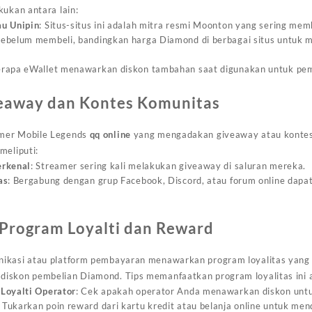
kukan antara lain:
au Unipin
: Situs-situs ini adalah mitra resmi Moonton yang sering me
Sebelum membeli, bandingkan harga Diamond di berbagai situs untuk
erapa eWallet menawarkan diskon tambahan saat digunakan untuk pemb
veaway dan Kontes Komunitas
amer Mobile Legends
qq online
yang mengadakan giveaway atau kontes
meliputi:
erkenal
: Streamer sering kali melakukan giveaway di saluran mereka.
as
: Bergabung dengan grup Facebook, Discord, atau forum online dap
Program Loyalti dan Reward
nikasi atau platform pembayaran menawarkan program loyalitas yang
iskon pembelian Diamond. Tips memanfaatkan program loyalitas ini 
Loyalti Operator
: Cek apakah operator Anda menawarkan diskon unt
: Tukarkan poin reward dari kartu kredit atau belanja online untuk 