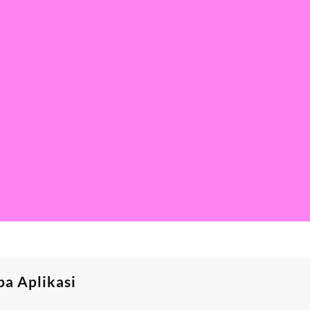
a Aplikasi