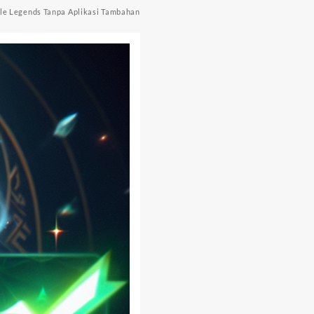
e Legends Tanpa Aplikasi Tambahan