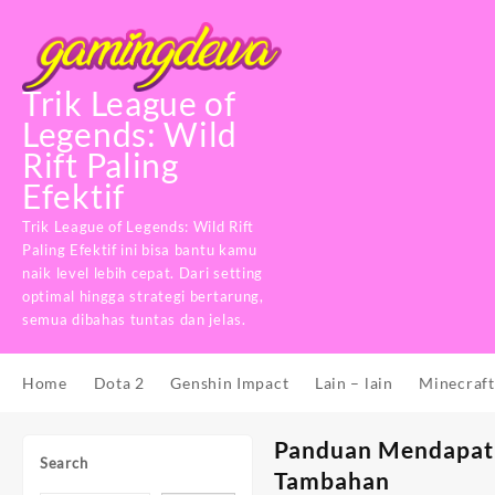
Skip
to
content
Trik League of
Legends: Wild
Rift Paling
Efektif
Trik League of Legends: Wild Rift
Paling Efektif ini bisa bantu kamu
naik level lebih cepat. Dari setting
optimal hingga strategi bertarung,
semua dibahas tuntas dan jelas.
Home
Dota 2
Genshin Impact
Lain – lain
Minecraft
Panduan Mendapatk
Search
Tambahan