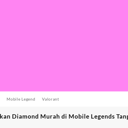
Mobile Legend
Valorant
an Diamond Murah di Mobile Legends Tanp