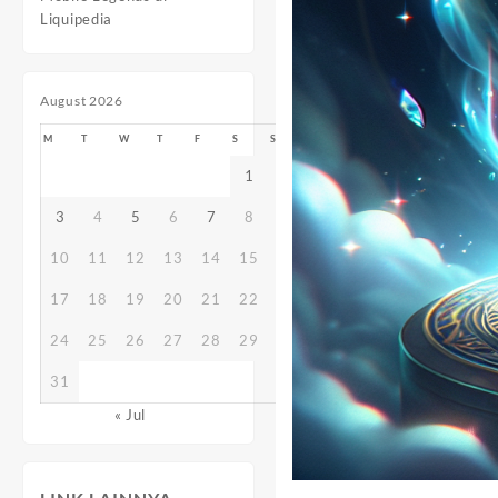
Liquipedia
August 2026
M
T
W
T
F
S
S
1
2
3
4
5
6
7
8
9
10
11
12
13
14
15
16
17
18
19
20
21
22
23
24
25
26
27
28
29
30
31
« Jul