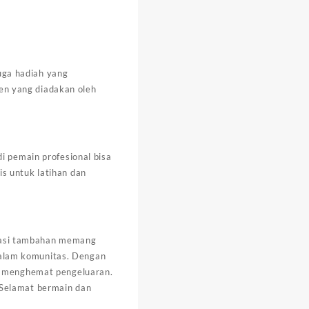
uga hadiah yang
en yang diadakan oleh
i pemain profesional bisa
s untuk latihan dan
kasi tambahan memang
dalam komunitas. Dengan
ga menghemat pengeluaran.
 Selamat bermain dan