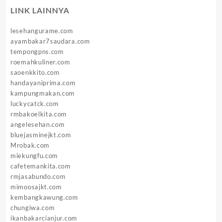
LINK LAINNYA
lesehangurame.com
ayambakar7saudara.com
tempongpns.com
roemahkuliner.com
saoenkkito.com
handayaniprima.com
kampungmakan.com
luckycatck.com
rmbakoelkita.com
angelesehan.com
bluejasminejkt.com
Mrobak.com
miekungfu.com
cafetemankita.com
rmjasabundo.com
mimoosajkt.com
kembangkawung.com
chungiwa.com
ikanbakarcianjur.com