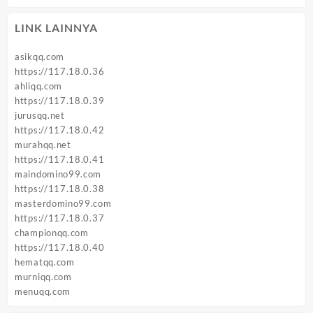
LINK LAINNYA
asikqq.com
https://117.18.0.36
ahliqq.com
https://117.18.0.39
jurusqq.net
https://117.18.0.42
murahqq.net
https://117.18.0.41
maindomino99.com
https://117.18.0.38
masterdomino99.com
https://117.18.0.37
championqq.com
https://117.18.0.40
hematqq.com
murniqq.com
menuqq.com