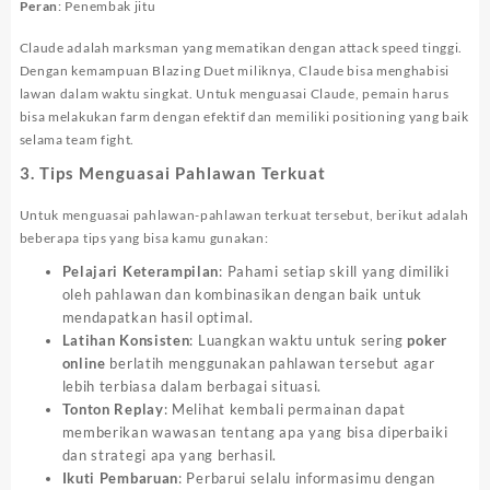
Peran
: Penembak jitu
Claude adalah marksman yang mematikan dengan attack speed tinggi.
Dengan kemampuan Blazing Duet miliknya, Claude bisa menghabisi
lawan dalam waktu singkat. Untuk menguasai Claude, pemain harus
bisa melakukan farm dengan efektif dan memiliki positioning yang baik
selama team fight.
3. Tips Menguasai Pahlawan Terkuat
Untuk menguasai pahlawan-pahlawan terkuat tersebut, berikut adalah
beberapa tips yang bisa kamu gunakan:
Pelajari Keterampilan
: Pahami setiap skill yang dimiliki
oleh pahlawan dan kombinasikan dengan baik untuk
mendapatkan hasil optimal.
Latihan Konsisten
: Luangkan waktu untuk sering
poker
online
berlatih menggunakan pahlawan tersebut agar
lebih terbiasa dalam berbagai situasi.
Tonton Replay
: Melihat kembali permainan dapat
memberikan wawasan tentang apa yang bisa diperbaiki
dan strategi apa yang berhasil.
Ikuti Pembaruan
: Perbarui selalu informasimu dengan