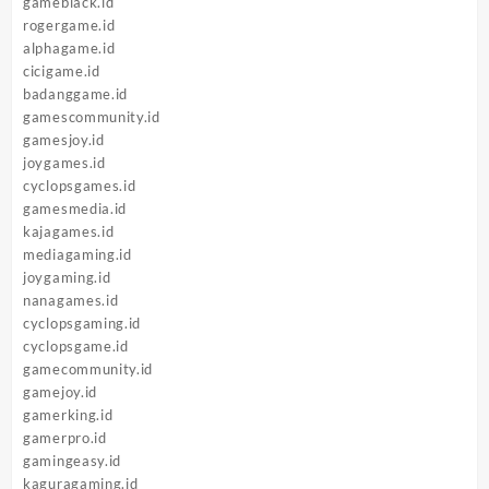
gameblack.id
rogergame.id
alphagame.id
cicigame.id
badanggame.id
gamescommunity.id
gamesjoy.id
joygames.id
cyclopsgames.id
gamesmedia.id
kajagames.id
mediagaming.id
joygaming.id
nanagames.id
cyclopsgaming.id
cyclopsgame.id
gamecommunity.id
gamejoy.id
gamerking.id
gamerpro.id
gamingeasy.id
kaguragaming.id