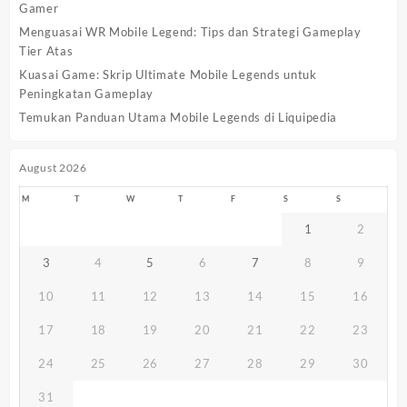
Gamer
Menguasai WR Mobile Legend: Tips dan Strategi Gameplay
Tier Atas
Kuasai Game: Skrip Ultimate Mobile Legends untuk
Peningkatan Gameplay
Temukan Panduan Utama Mobile Legends di Liquipedia
August 2026
M
T
W
T
F
S
S
1
2
3
4
5
6
7
8
9
10
11
12
13
14
15
16
17
18
19
20
21
22
23
24
25
26
27
28
29
30
31