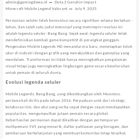
admin@gamingdewa.id
Dota 2
Genshin Impact
Minecraft
Mobile Legend
Valorant
July 9, 2025
Permainan seluler telah berevolusi secara signifikan selama bertahun -
tahun, dan salah satu judul menonjol yang memimpin revolusi ini
adalah legenda seluler: Bang Bang. Sejak awal, legenda seluler telah
mendefinisikan kembali game kompetitif di perangkat genggam.
Pengenalan Mobile Legends HD menandai era baru, menetapkan tolok
ukur di industri dengan grafik yang menakjubkan dan gameplay yang
mendalam. Transformasi ini tidak hanya meningkatkan pengalaman
visual tetapi juga meningkatkan lingkungan game secara keseluruhan
untuk pemain di seluruh dunia.
Evolusi legenda seluler
Mobile Legends: Bang Bang, yang dikembangkan oleh Moonton,
pertama kali dirilis pada tahun 2016. Perpaduan unik dari strategi,
kolaborasi tim, dan aksi yang serba cepat dengan cepat mendapatkan
popularitas, mengumpulkan jutaan pemain secara global.
Keberhasilan permainan dapat dikaitkan dengan pertempuran
multipemain 5V5 yang menarik, daftar pahlawan yang beragam, dan
pembaruan berkelanjutan yang membuat komunitas tetap terpikat.