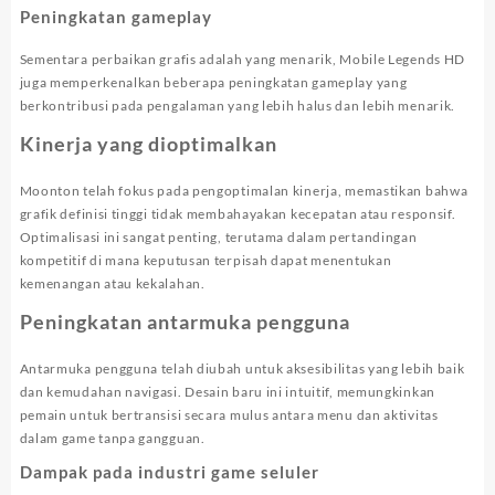
Peningkatan gameplay
Sementara perbaikan grafis adalah yang menarik, Mobile Legends HD
juga memperkenalkan beberapa peningkatan gameplay yang
berkontribusi pada pengalaman yang lebih halus dan lebih menarik.
Kinerja yang dioptimalkan
Moonton telah fokus pada pengoptimalan kinerja, memastikan bahwa
grafik definisi tinggi tidak membahayakan kecepatan atau responsif.
Optimalisasi ini sangat penting, terutama dalam pertandingan
kompetitif di mana keputusan terpisah dapat menentukan
kemenangan atau kekalahan.
Peningkatan antarmuka pengguna
Antarmuka pengguna telah diubah untuk aksesibilitas yang lebih baik
dan kemudahan navigasi. Desain baru ini intuitif, memungkinkan
pemain untuk bertransisi secara mulus antara menu dan aktivitas
dalam game tanpa gangguan.
Dampak pada industri game seluler