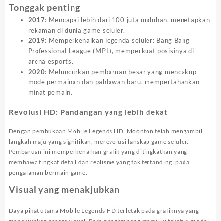
Tonggak penting
2017
: Mencapai lebih dari 100 juta unduhan, menetapkan
rekaman di dunia game seluler.
2019
: Memperkenalkan legenda seluler: Bang Bang
Professional League (MPL), memperkuat posisinya di
arena esports.
2020
: Meluncurkan pembaruan besar yang mencakup
mode permainan dan pahlawan baru, mempertahankan
minat pemain.
Revolusi HD: Pandangan yang lebih dekat
Dengan pembukaan Mobile Legends HD, Moonton telah mengambil
langkah maju yang signifikan, merevolusi lanskap game seluler.
Pembaruan ini memperkenalkan grafik yang ditingkatkan yang
membawa tingkat detail dan realisme yang tak tertandingi pada
pengalaman bermain game.
Visual yang menakjubkan
Daya pikat utama Mobile Legends HD terletak pada grafiknya yang
menakjubkan secara visual. Para pengembang memiliki tekstur, model