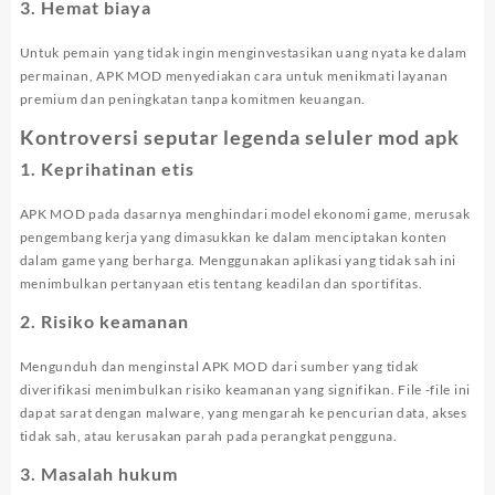
3.
Hemat biaya
Untuk pemain yang tidak ingin menginvestasikan uang nyata ke dalam
permainan, APK MOD menyediakan cara untuk menikmati layanan
premium dan peningkatan tanpa komitmen keuangan.
Kontroversi seputar legenda seluler mod apk
1.
Keprihatinan etis
APK MOD pada dasarnya menghindari model ekonomi game, merusak
pengembang kerja yang dimasukkan ke dalam menciptakan konten
dalam game yang berharga. Menggunakan aplikasi yang tidak sah ini
menimbulkan pertanyaan etis tentang keadilan dan sportifitas.
2.
Risiko keamanan
Mengunduh dan menginstal APK MOD dari sumber yang tidak
diverifikasi menimbulkan risiko keamanan yang signifikan. File -file ini
dapat sarat dengan malware, yang mengarah ke pencurian data, akses
tidak sah, atau kerusakan parah pada perangkat pengguna.
3.
Masalah hukum