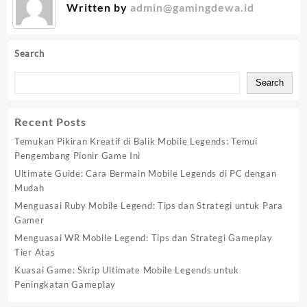
Written by
admin@gamingdewa.id
Search
Search
Recent Posts
Temukan Pikiran Kreatif di Balik Mobile Legends: Temui
Pengembang Pionir Game Ini
Ultimate Guide: Cara Bermain Mobile Legends di PC dengan
Mudah
Menguasai Ruby Mobile Legend: Tips dan Strategi untuk Para
Gamer
Menguasai WR Mobile Legend: Tips dan Strategi Gameplay
Tier Atas
Kuasai Game: Skrip Ultimate Mobile Legends untuk
Peningkatan Gameplay