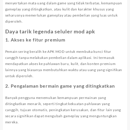
menyertakan mata uang dalam game yang tidak terbatas, kemampuan
gameplay yang ditingkatkan, atau kulit dan karakter khusus yang
seharusnya memerlukan gameplay atau pembelian yang luas untuk
diperoleh.
Daya tarik legenda seluler mod apk
1.
Akses ke fitur premium
Pemain sering beralih ke APK MOD untuk membuka kunci fitur
canggih tanpa melakukan pembelian dalam aplikasi. Ini termasuk
mendapatkan akses ke pahlawan baru, kulit, dan konten premium
lainnya yang biasanya membutuhkan waktu atau uang yang signifikan
untuk diperoleh.
2.
Pengalaman bermain game yang ditingkatkan
Banyak pengguna menemukan kemampuan permainan yang
ditingkatkan menarik, seperti tingkat kekuatan pahlawan yang
canggih, tujuan otomatis, peningkatan kerusakan, dan fitur lain yang
secara signifikan dapat mengubah gameplay yang menguntungkan
mereka.