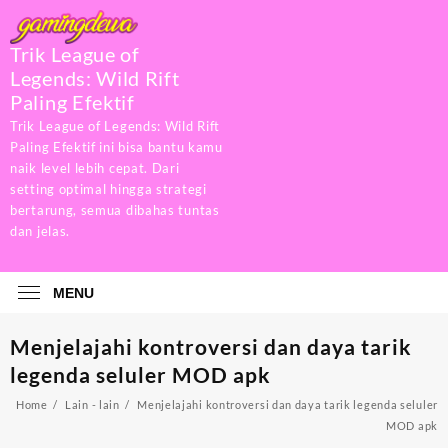
Skip
to
Trik League of
content
Legends: Wild Rift
Paling Efektif
Trik League of Legends: Wild Rift
Paling Efektif ini bisa bantu kamu
naik level lebih cepat. Dari
setting optimal hingga strategi
bertarung, semua dibahas tuntas
dan jelas.
MENU
Menjelajahi kontroversi dan daya tarik
legenda seluler MOD apk
Home
Lain - lain
Menjelajahi kontroversi dan daya tarik legenda seluler
MOD apk