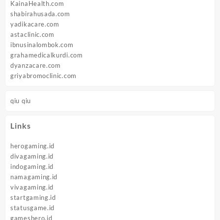
KainaHealth.com
shabirahusada.com
yadikacare.com
astaclinic.com
ibnusinalombok.com
grahamedicalkurdi.com
dyanzacare.com
griyabromoclinic.com
qiu qiu
Links
herogaming.id
divagaming.id
indogaming.id
namagaming.id
vivagaming.id
startgaming.id
statusgame.id
gameshero.id