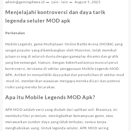
admin@gamingdewa.id
Lain - lain
August 5, 2025
Menjelajahi kontroversi dan daya tarik
legenda seluler MOD apk
Perkenalan
Mobile Legends, game Multiplayer Online Battle Arena (MOBA) yang
sangat populer yang dikembangkan oleh Moonton, telah memikat
jutaan orang di seluruh dunia dengan gameplay dinamis dan grafik
yang bersemangat. Namun, dengan keberhasilannya muncul perut
kontroversi, terutama di sekitar penggunaan Mobile Legends MOD
APK. Artikel ini menyelidiki daya pikat dan perselisihan di sekitar mod
-mod ini, memberikan wawasan mengapa mereka dicari dan potensi
risiko yang mereka bicarakan.
Apa itu Mobile Legends MOD Apk?
APK MOD adalah versi yang diubah dari aplikasi asli. Biasanya, ini
membuka fitur premium, meningkatkan kemampuan game, atau
menawarkan sumber daya yang tidak terbatas, semua tanpa
menghabiskan uang. Untuk legenda seluler, APK MOD sering