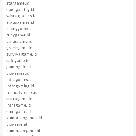
stargame.id
opengaming.id
winnergames.id
argusgames.id
zilonggame.id
rubygame.id
argusgame.id
grockgame.id
survivalgame.id
safegame.id
gamingbio.id
biogames.id
intragames.id
introgaming.id
tempatgames.id
suaragame.id
intragame.id
omnigame.id
kumpulangames.id
biogame.id
kumpulangame.id