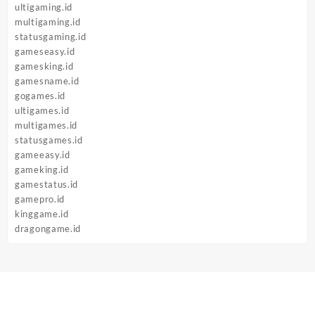
ultigaming.id
multigaming.id
statusgaming.id
gameseasy.id
gamesking.id
gamesname.id
gogames.id
ultigames.id
multigames.id
statusgames.id
gameeasy.id
gameking.id
gamestatus.id
gamepro.id
kinggame.id
dragongame.id