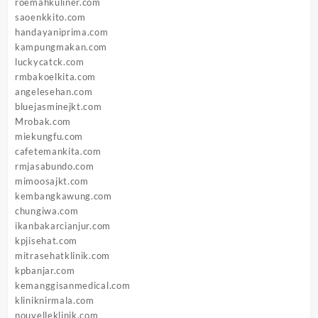
roemahkuliner.com
saoenkkito.com
handayaniprima.com
kampungmakan.com
luckycatck.com
rmbakoelkita.com
angelesehan.com
bluejasminejkt.com
Mrobak.com
miekungfu.com
cafetemankita.com
rmjasabundo.com
mimoosajkt.com
kembangkawung.com
chungiwa.com
ikanbakarcianjur.com
kpjisehat.com
mitrasehatklinik.com
kpbanjar.com
kemanggisanmedical.com
kliniknirmala.com
nouvelleklinik.com