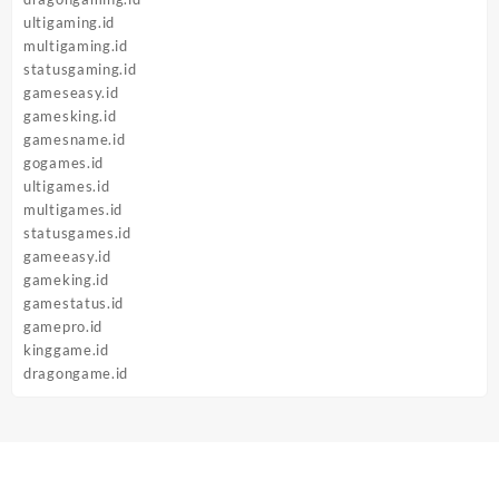
ultigaming.id
multigaming.id
statusgaming.id
gameseasy.id
gamesking.id
gamesname.id
gogames.id
ultigames.id
multigames.id
statusgames.id
gameeasy.id
gameking.id
gamestatus.id
gamepro.id
kinggame.id
dragongame.id