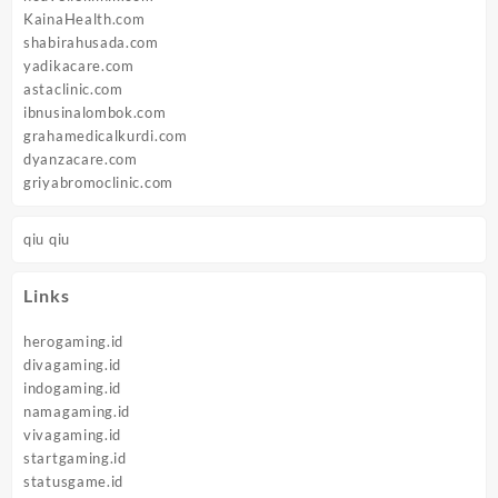
KainaHealth.com
shabirahusada.com
yadikacare.com
astaclinic.com
ibnusinalombok.com
grahamedicalkurdi.com
dyanzacare.com
griyabromoclinic.com
qiu qiu
Links
herogaming.id
divagaming.id
indogaming.id
namagaming.id
vivagaming.id
startgaming.id
statusgame.id