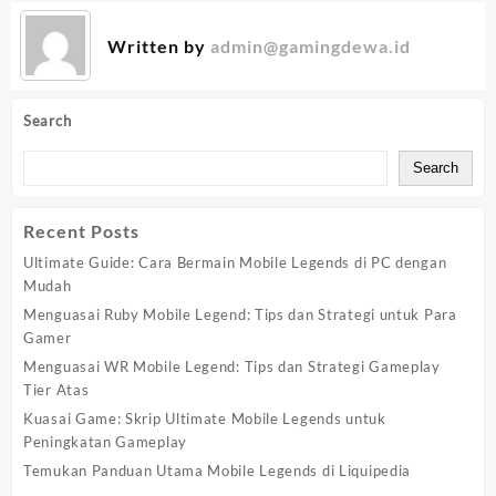
Written by
admin@gamingdewa.id
Search
Search
Recent Posts
Ultimate Guide: Cara Bermain Mobile Legends di PC dengan
Mudah
Menguasai Ruby Mobile Legend: Tips dan Strategi untuk Para
Gamer
Menguasai WR Mobile Legend: Tips dan Strategi Gameplay
Tier Atas
Kuasai Game: Skrip Ultimate Mobile Legends untuk
Peningkatan Gameplay
Temukan Panduan Utama Mobile Legends di Liquipedia