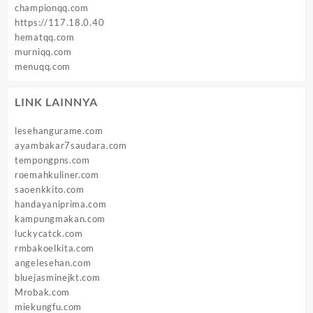
championqq.com
https://117.18.0.40
hematqq.com
murniqq.com
menuqq.com
LINK LAINNYA
lesehangurame.com
ayambakar7saudara.com
tempongpns.com
roemahkuliner.com
saoenkkito.com
handayaniprima.com
kampungmakan.com
luckycatck.com
rmbakoelkita.com
angelesehan.com
bluejasminejkt.com
Mrobak.com
miekungfu.com