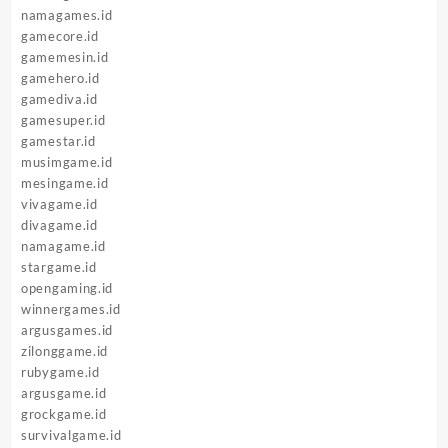
namagames.id
gamecore.id
gamemesin.id
gamehero.id
gamediva.id
gamesuper.id
gamestar.id
musimgame.id
mesingame.id
vivagame.id
divagame.id
namagame.id
stargame.id
opengaming.id
winnergames.id
argusgames.id
zilonggame.id
rubygame.id
argusgame.id
grockgame.id
survivalgame.id