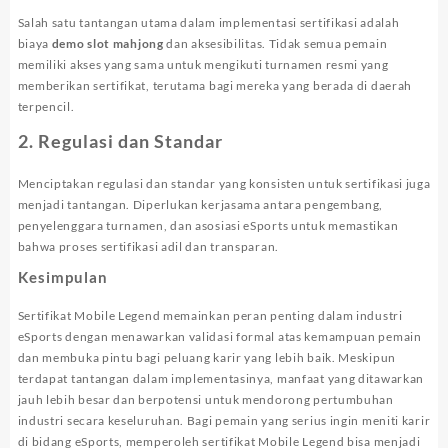
Salah satu tantangan utama dalam implementasi sertifikasi adalah
biaya
demo slot mahjong
dan aksesibilitas. Tidak semua pemain
memiliki akses yang sama untuk mengikuti turnamen resmi yang
memberikan sertifikat, terutama bagi mereka yang berada di daerah
terpencil.
2. Regulasi dan Standar
Menciptakan regulasi dan standar yang konsisten untuk sertifikasi juga
menjadi tantangan. Diperlukan kerjasama antara pengembang,
penyelenggara turnamen, dan asosiasi eSports untuk memastikan
bahwa proses sertifikasi adil dan transparan.
Kesimpulan
Sertifikat Mobile Legend memainkan peran penting dalam industri
eSports dengan menawarkan validasi formal atas kemampuan pemain
dan membuka pintu bagi peluang karir yang lebih baik. Meskipun
terdapat tantangan dalam implementasinya, manfaat yang ditawarkan
jauh lebih besar dan berpotensi untuk mendorong pertumbuhan
industri secara keseluruhan. Bagi pemain yang serius ingin meniti karir
di bidang eSports, memperoleh sertifikat Mobile Legend bisa menjadi