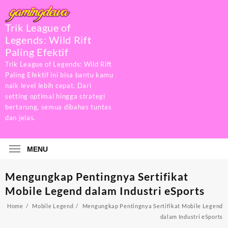
Skip
to
Trik League of
content
Legends: Wild Rift
Paling Efektif
Trik League of Legends: Wild Rift
Paling Efektif ini bisa bantu kamu
naik level lebih cepat. Dari
setting optimal hingga strategi
bertarung, semua dibahas tuntas
dan jelas.
MENU
Mengungkap Pentingnya Sertifikat
Mobile Legend dalam Industri eSports
Home
Mobile Legend
Mengungkap Pentingnya Sertifikat Mobile Legend
dalam Industri eSports