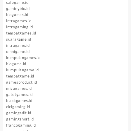
safegame.id
gamingbio.id
biogames.id
intragames.id
introgaming.id
tempatgames.id
suaragame.id
intragame.id
omnigame.id
kumpulangames.id
biogame.id
kumpulangame.id
tempatgame.id
gamesproduct.id
miyagames.id
gatotgames.id
blackgames.id
cicigaming.id
gamingedit.id
gamingshort.id
francogaming.id