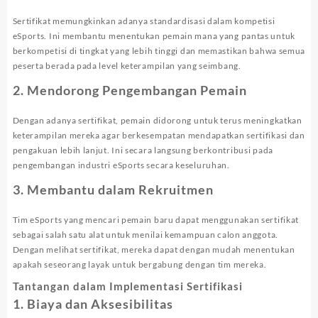
Sertifikat memungkinkan adanya standardisasi dalam kompetisi
eSports. Ini membantu menentukan pemain mana yang pantas untuk
berkompetisi di tingkat yang lebih tinggi dan memastikan bahwa semua
peserta berada pada level keterampilan yang seimbang.
2. Mendorong Pengembangan Pemain
Dengan adanya sertifikat, pemain didorong untuk terus meningkatkan
keterampilan mereka agar berkesempatan mendapatkan sertifikasi dan
pengakuan lebih lanjut. Ini secara langsung berkontribusi pada
pengembangan industri eSports secara keseluruhan.
3. Membantu dalam Rekruitmen
Tim eSports yang mencari pemain baru dapat menggunakan sertifikat
sebagai salah satu alat untuk menilai kemampuan calon anggota.
Dengan melihat sertifikat, mereka dapat dengan mudah menentukan
apakah seseorang layak untuk bergabung dengan tim mereka.
Tantangan dalam Implementasi Sertifikasi
1. Biaya dan Aksesibilitas