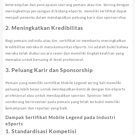
keterampilan dan pencapaian seorang pemain atau tim. Seiring dengan
meningkatnya persaingan di bidang eSports, memiliki sertifikat dapat
menjadi penentu dalam mendapatkan peluang karir dan sponsorship.
2. Meningkatkan Kredibilitas
Bagi pemain individu atau tim, sertifikat ini membantu meningkatkan
kredibilitas mereka di mata komunitas eSports. Ini adalah bukti bahwa
mereka telah diakui secara resmi dan memiliki tingkat keahlian yang
memadai untuk bersaing di level profesional.
3. Peluang Karir dan Sponsorship
Pemain yang memiliki sertifikat Mobile Legend sering kali memiliki
peluang lebih besar untuk mendapatkan kontrak dengan tim eSports
profesional atau untuk mendapatkan sponsor. Sponsor lebih
cenderung berinvestasi pada pemain yang telah terbukti memiliki
kemampuan dan reputasi yang baik.
Dampak Sertifikat Mobile Legend pada Industri
eSports
1. Standardisasi Kompetisi