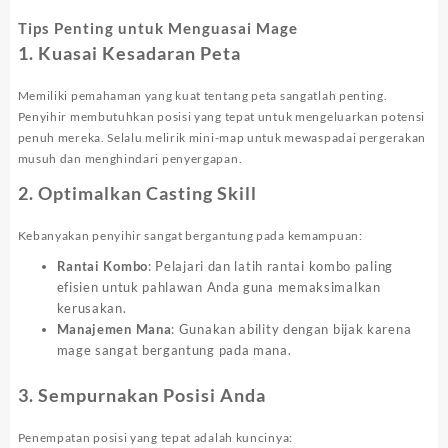
Tips Penting untuk Menguasai Mage
1. Kuasai Kesadaran Peta
Memiliki pemahaman yang kuat tentang peta sangatlah penting.
Penyihir membutuhkan posisi yang tepat untuk mengeluarkan potensi
penuh mereka. Selalu melirik mini-map untuk mewaspadai pergerakan
musuh dan menghindari penyergapan.
2. Optimalkan Casting Skill
Kebanyakan penyihir sangat bergantung pada kemampuan:
Rantai Kombo
: Pelajari dan latih rantai kombo paling
efisien untuk pahlawan Anda guna memaksimalkan
kerusakan.
Manajemen Mana
: Gunakan ability dengan bijak karena
mage sangat bergantung pada mana.
3. Sempurnakan Posisi Anda
Penempatan posisi yang tepat adalah kuncinya: