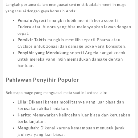
Langkah pertama dalam menguasai seni mistik adalah memilih mage
yang sesuai dengan gaya bermain Anda:
Pemain Agresif
mungkin lebih memilih hero seperti
Eudora atau Aurora yang bisa melenyapkan lawan dengan
cepat.
Pemikir Taktis
mungkin memilih seperti Pharsa atau
Cyclops untuk zonasi dan damage poke yang konsisten.
Penyihir yang Mendukung
seperti Angela sangat cocok
untuk mereka yang ingin memadukan damage dengan
bantuan.
Pahlawan Penyihir Populer
Beberapa mage yang menguasai meta saat ini antara lain:
Lilia
: Dikenal karena mobilitasnya yang luar biasa dan
kerusakan akibat ledakan.
Harits
: Menawarkan kelincahan luar biasa dan kerusakan
berkelanjutan.
Mengubah
: Dikenal karena kemampuan menusuk jarak
jauhnya yang luar biasa.