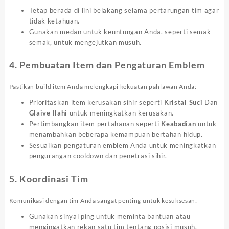
Tetap berada di lini belakang selama pertarungan tim agar
tidak ketahuan.
Gunakan medan untuk keuntungan Anda, seperti semak-
semak, untuk mengejutkan musuh.
4. Pembuatan Item dan Pengaturan Emblem
Pastikan build item Anda melengkapi kekuatan pahlawan Anda:
Prioritaskan item kerusakan sihir seperti
Kristal Suci
Dan
Glaive Ilahi
untuk meningkatkan kerusakan.
Pertimbangkan item pertahanan seperti
Keabadian
untuk
menambahkan beberapa kemampuan bertahan hidup.
Sesuaikan pengaturan emblem Anda untuk meningkatkan
pengurangan cooldown dan penetrasi sihir.
5. Koordinasi Tim
Komunikasi dengan tim Anda sangat penting untuk kesuksesan:
Gunakan sinyal ping untuk meminta bantuan atau
mengingatkan rekan satu tim tentang posisi musuh.