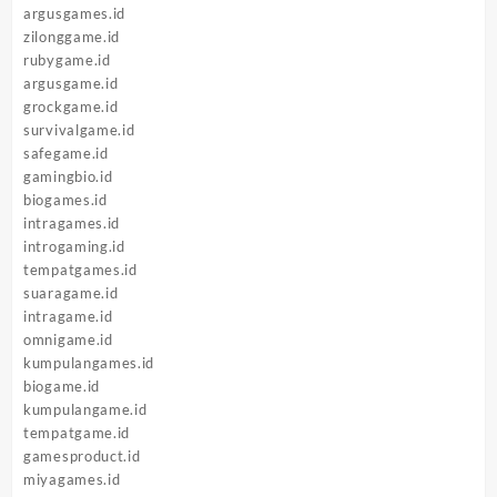
argusgames.id
zilonggame.id
rubygame.id
argusgame.id
grockgame.id
survivalgame.id
safegame.id
gamingbio.id
biogames.id
intragames.id
introgaming.id
tempatgames.id
suaragame.id
intragame.id
omnigame.id
kumpulangames.id
biogame.id
kumpulangame.id
tempatgame.id
gamesproduct.id
miyagames.id