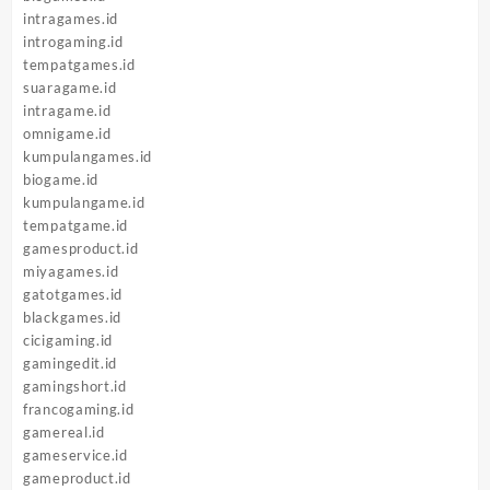
intragames.id
introgaming.id
tempatgames.id
suaragame.id
intragame.id
omnigame.id
kumpulangames.id
biogame.id
kumpulangame.id
tempatgame.id
gamesproduct.id
miyagames.id
gatotgames.id
blackgames.id
cicigaming.id
gamingedit.id
gamingshort.id
francogaming.id
gamereal.id
gameservice.id
gameproduct.id