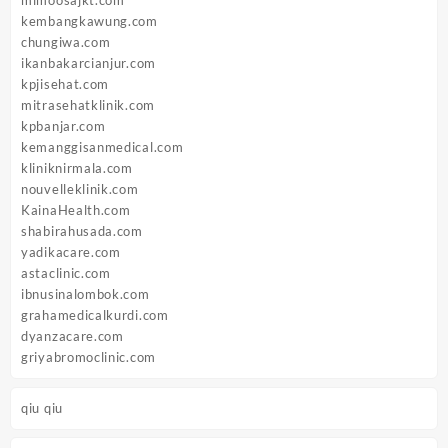
mimoosajkt.com
kembangkawung.com
chungiwa.com
ikanbakarcianjur.com
kpjisehat.com
mitrasehatklinik.com
kpbanjar.com
kemanggisanmedical.com
kliniknirmala.com
nouvelleklinik.com
KainaHealth.com
shabirahusada.com
yadikacare.com
astaclinic.com
ibnusinalombok.com
grahamedicalkurdi.com
dyanzacare.com
griyabromoclinic.com
qiu qiu