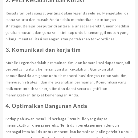
Kesadaran peta sangat penting dalam legenda seluler. Mengetahui di
mana sekutu dan musuh Anda selalu memberikan keuntungan
strategis. Belajar berputar di antara jalur secara efektif, memprediksi
gerakan musuh, dan gunakan minimap untuk memanggil musuh yang
hilang, memfasilitasi serangan atau pertahanan terkoordinasi.
3. Komunikasi dan kerja tim
Mobile Legends adalah permainan tim, dan komunikasi dapat menjadi
perbedaan antara kemenangan dan kekalahan. Gunakan alat
komunikasi dalam game untuk berkoordinasi dengan rekan satu tim,
menyusun strategi, dan melaksanakan permainan. Komunikasi yang
baik menumbuhkan kerja tim dan dapat secara signifikan
meningkatkan tingkat kemenangan Anda.
4. Optimalkan Bangunan Anda
Setiap pahlawan memiliki berbagai item build yang dapat
meningkatkan kinerja mereka. Teliti dan bereksperimen dengan
berbagai item builds untuk menemukan kombinasi paling efektif untuk