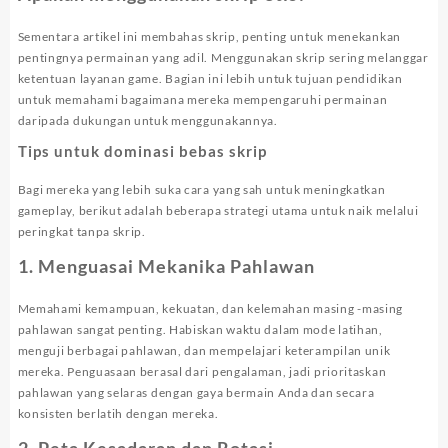
Sementara artikel ini membahas skrip, penting untuk menekankan
pentingnya permainan yang adil. Menggunakan skrip sering melanggar
ketentuan layanan game. Bagian ini lebih untuk tujuan pendidikan
untuk memahami bagaimana mereka mempengaruhi permainan
daripada dukungan untuk menggunakannya.
Tips untuk dominasi bebas skrip
Bagi mereka yang lebih suka cara yang sah untuk meningkatkan
gameplay, berikut adalah beberapa strategi utama untuk naik melalui
peringkat tanpa skrip.
1. Menguasai Mekanika Pahlawan
Memahami kemampuan, kekuatan, dan kelemahan masing -masing
pahlawan sangat penting. Habiskan waktu dalam mode latihan,
menguji berbagai pahlawan, dan mempelajari keterampilan unik
mereka. Penguasaan berasal dari pengalaman, jadi prioritaskan
pahlawan yang selaras dengan gaya bermain Anda dan secara
konsisten berlatih dengan mereka.
2. Peta Kesadaran dan Rotasi