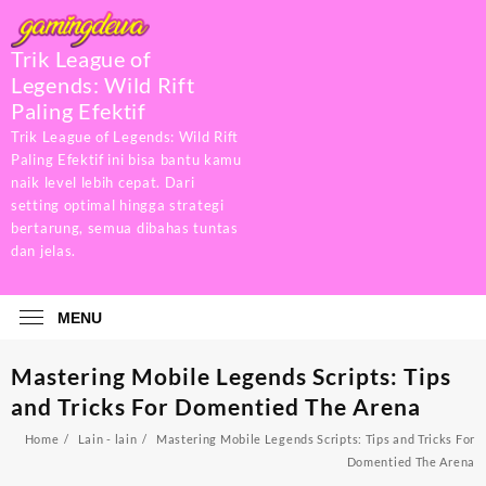
Skip
to
Trik League of
content
Legends: Wild Rift
Paling Efektif
Trik League of Legends: Wild Rift
Paling Efektif ini bisa bantu kamu
naik level lebih cepat. Dari
setting optimal hingga strategi
bertarung, semua dibahas tuntas
dan jelas.
MENU
Mastering Mobile Legends Scripts: Tips
and Tricks For Domentied The Arena
Home
Lain - lain
Mastering Mobile Legends Scripts: Tips and Tricks For
Domentied The Arena