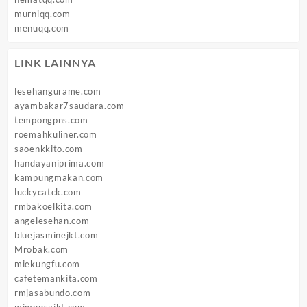
murniqq.com
menuqq.com
LINK LAINNYA
lesehangurame.com
ayambakar7saudara.com
tempongpns.com
roemahkuliner.com
saoenkkito.com
handayaniprima.com
kampungmakan.com
luckycatck.com
rmbakoelkita.com
angelesehan.com
bluejasminejkt.com
Mrobak.com
miekungfu.com
cafetemankita.com
rmjasabundo.com