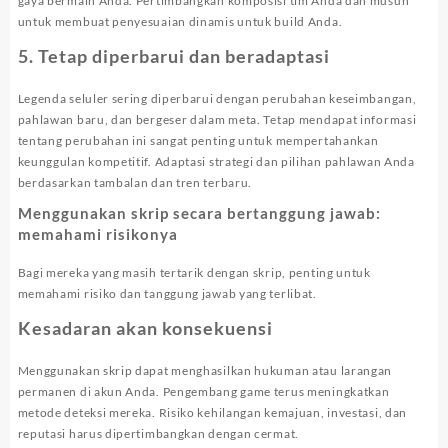
gaya bermain Anda. Pertimbangkan komposisi tim Anda dan musuh
untuk membuat penyesuaian dinamis untuk build Anda.
5. Tetap diperbarui dan beradaptasi
Legenda seluler sering diperbarui dengan perubahan keseimbangan,
pahlawan baru, dan bergeser dalam meta. Tetap mendapat informasi
tentang perubahan ini sangat penting untuk mempertahankan
keunggulan kompetitif. Adaptasi strategi dan pilihan pahlawan Anda
berdasarkan tambalan dan tren terbaru.
Menggunakan skrip secara bertanggung jawab:
memahami risikonya
Bagi mereka yang masih tertarik dengan skrip, penting untuk
memahami risiko dan tanggung jawab yang terlibat.
Kesadaran akan konsekuensi
Menggunakan skrip dapat menghasilkan hukuman atau larangan
permanen di akun Anda. Pengembang game terus meningkatkan
metode deteksi mereka. Risiko kehilangan kemajuan, investasi, dan
reputasi harus dipertimbangkan dengan cermat.