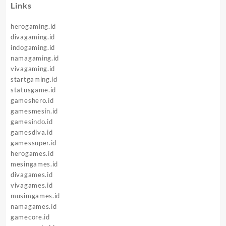
Links
herogaming.id
divagaming.id
indogaming.id
namagaming.id
vivagaming.id
startgaming.id
statusgame.id
gameshero.id
gamesmesin.id
gamesindo.id
gamesdiva.id
gamessuper.id
herogames.id
mesingames.id
divagames.id
vivagames.id
musimgames.id
namagames.id
gamecore.id