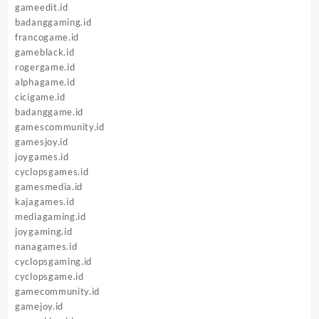
gameedit.id
badanggaming.id
francogame.id
gameblack.id
rogergame.id
alphagame.id
cicigame.id
badanggame.id
gamescommunity.id
gamesjoy.id
joygames.id
cyclopsgames.id
gamesmedia.id
kajagames.id
mediagaming.id
joygaming.id
nanagames.id
cyclopsgaming.id
cyclopsgame.id
gamecommunity.id
gamejoy.id