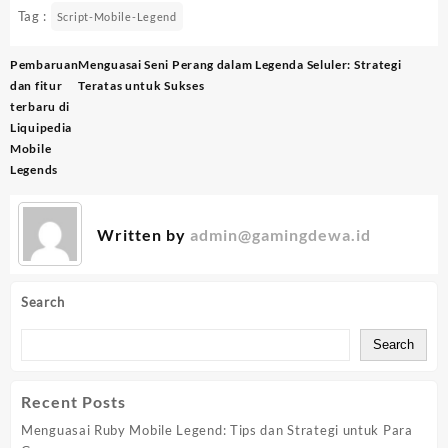
Tag :
Script-Mobile-Legend
Post
Pembaruan
Menguasai Seni Perang dalam Legenda Seluler: Strategi
navigation
dan fitur
Teratas untuk Sukses
terbaru di
Liquipedia
Mobile
Legends
Written by
admin@gamingdewa.id
Search
Search
Recent Posts
Menguasai Ruby Mobile Legend: Tips dan Strategi untuk Para