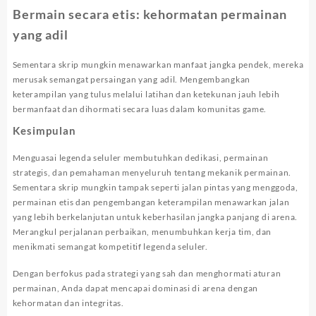
Bermain secara etis: kehormatan permainan
yang adil
Sementara skrip mungkin menawarkan manfaat jangka pendek, mereka
merusak semangat persaingan yang adil. Mengembangkan
keterampilan yang tulus melalui latihan dan ketekunan jauh lebih
bermanfaat dan dihormati secara luas dalam komunitas game.
Kesimpulan
Menguasai legenda seluler membutuhkan dedikasi, permainan
strategis, dan pemahaman menyeluruh tentang mekanik permainan.
Sementara skrip mungkin tampak seperti jalan pintas yang menggoda,
permainan etis dan pengembangan keterampilan menawarkan jalan
yang lebih berkelanjutan untuk keberhasilan jangka panjang di arena.
Merangkul perjalanan perbaikan, menumbuhkan kerja tim, dan
menikmati semangat kompetitif legenda seluler.
Dengan berfokus pada strategi yang sah dan menghormati aturan
permainan, Anda dapat mencapai dominasi di arena dengan
kehormatan dan integritas.