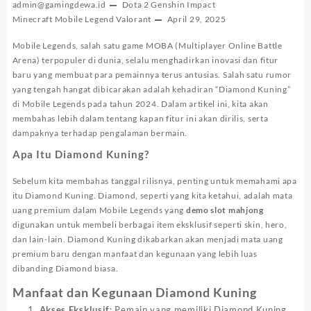
admin@gamingdewa.id
Dota 2
Genshin Impact
Minecraft
Mobile Legend
Valorant
April 29, 2025
Mobile Legends, salah satu game MOBA (Multiplayer Online Battle
Arena) terpopuler di dunia, selalu menghadirkan inovasi dan fitur
baru yang membuat para pemainnya terus antusias. Salah satu rumor
yang tengah hangat dibicarakan adalah kehadiran “Diamond Kuning”
di Mobile Legends pada tahun 2024. Dalam artikel ini, kita akan
membahas lebih dalam tentang kapan fitur ini akan dirilis, serta
dampaknya terhadap pengalaman bermain.
Apa Itu Diamond Kuning?
Sebelum kita membahas tanggal rilisnya, penting untuk memahami apa
itu Diamond Kuning. Diamond, seperti yang kita ketahui, adalah mata
uang premium dalam Mobile Legends yang
demo slot mahjong
digunakan untuk membeli berbagai item eksklusif seperti skin, hero,
dan lain-lain. Diamond Kuning dikabarkan akan menjadi mata uang
premium baru dengan manfaat dan kegunaan yang lebih luas
dibanding Diamond biasa.
Manfaat dan Kegunaan Diamond Kuning
Akses Eksklusif
: Pemain yang memiliki Diamond Kuning