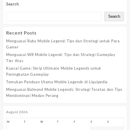
Search
Search
Recent Posts
Menguasai Ruby Mobile Legend: Tips dan Strategi untuk Para
Gamer
Menguasai WR Mobile Legend: Tips dan Strategi Gameplay
Tier Atas
Kuasai Game: Skrip Ultimate Mobile Legends untuk
Peningkatan Gameplay
Temukan Panduan Utama Mobile Legends di Liquipedia
Menguasai Balmond Mobile Legends: Strategi Teratas dan Tips
Mendominasi Medan Perang
August 2026
M
T
W
T
F
S
S