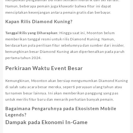
Namun, beberapa pemain juga khawatir bahwa fitur ini dapat
menciptakan kesenjangan antara pemain gratis dan berbayar.
Kapan Rilis Diamond Kuning?
Tanggal Rilis yang Diharapkan
: Hingga saat ini, Moonton belum
memberikan tanggal resmi untuk rilis Diamond Kuning. Namun,
berdasarkan pola perilisan fitur sebelumnya dan sumber dari insider,
kemungkinan besar Diamond Kuning akan diperkenalkan pada paruh
pertama tahun 2024.
Perkiraan Waktu Event Besar
Kemungkinan, Moonton akan bersiap mengumumkan Diamond Kuning
di salah satu acara besar mereka, seperti perayaan ulang tahun atau
turnamen besar lainnya. Ini akan memberikan panggung yang pas
untuk merilis fitur baru dan menarik perhatian banyak pemain.
Bagaimana Pengaruhnya pada Ekosistem Mobile
Legends?
Dampak pada Ekonomi In-Game