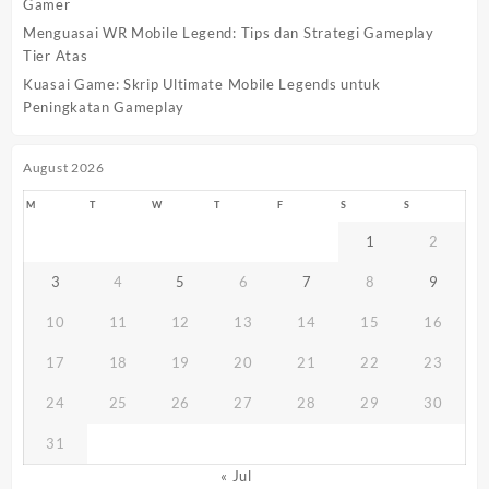
Gamer
Menguasai WR Mobile Legend: Tips dan Strategi Gameplay
Tier Atas
Kuasai Game: Skrip Ultimate Mobile Legends untuk
Peningkatan Gameplay
August 2026
M
T
W
T
F
S
S
1
2
3
4
5
6
7
8
9
10
11
12
13
14
15
16
17
18
19
20
21
22
23
24
25
26
27
28
29
30
31
« Jul