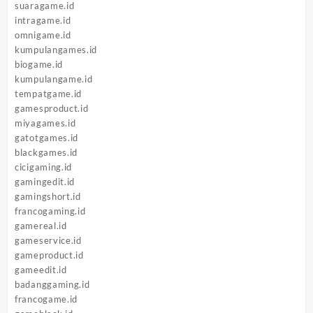
suaragame.id
intragame.id
omnigame.id
kumpulangames.id
biogame.id
kumpulangame.id
tempatgame.id
gamesproduct.id
miyagames.id
gatotgames.id
blackgames.id
cicigaming.id
gamingedit.id
gamingshort.id
francogaming.id
gamereal.id
gameservice.id
gameproduct.id
gameedit.id
badanggaming.id
francogame.id