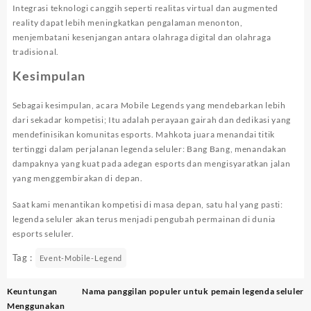
Integrasi teknologi canggih seperti realitas virtual dan augmented
reality dapat lebih meningkatkan pengalaman menonton,
menjembatani kesenjangan antara olahraga digital dan olahraga
tradisional.
Kesimpulan
Sebagai kesimpulan, acara Mobile Legends yang mendebarkan lebih
dari sekadar kompetisi; Itu adalah perayaan gairah dan dedikasi yang
mendefinisikan komunitas esports. Mahkota juara menandai titik
tertinggi dalam perjalanan legenda seluler: Bang Bang, menandakan
dampaknya yang kuat pada adegan esports dan mengisyaratkan jalan
yang menggembirakan di depan.
Saat kami menantikan kompetisi di masa depan, satu hal yang pasti:
legenda seluler akan terus menjadi pengubah permainan di dunia
esports seluler.
Tag :
Event-Mobile-Legend
Post
Keuntungan
Nama panggilan populer untuk pemain legenda seluler
navigation
Menggunakan