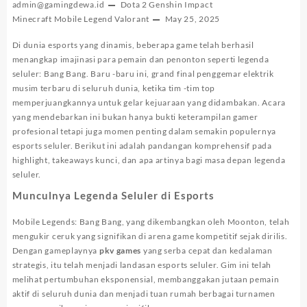
admin@gamingdewa.id
Dota 2
Genshin Impact
Minecraft
Mobile Legend
Valorant
May 25, 2025
Di dunia esports yang dinamis, beberapa game telah berhasil
menangkap imajinasi para pemain dan penonton seperti legenda
seluler: Bang Bang. Baru -baru ini, grand final penggemar elektrik
musim terbaru di seluruh dunia, ketika tim -tim top
memperjuangkannya untuk gelar kejuaraan yang didambakan. Acara
yang mendebarkan ini bukan hanya bukti keterampilan gamer
profesional tetapi juga momen penting dalam semakin populernya
esports seluler. Berikut ini adalah pandangan komprehensif pada
highlight, takeaways kunci, dan apa artinya bagi masa depan legenda
seluler.
Munculnya Legenda Seluler di Esports
Mobile Legends: Bang Bang, yang dikembangkan oleh Moonton, telah
mengukir ceruk yang signifikan di arena game kompetitif sejak dirilis.
Dengan gameplaynya
pkv games
yang serba cepat dan kedalaman
strategis, itu telah menjadi landasan esports seluler. Gim ini telah
melihat pertumbuhan eksponensial, membanggakan jutaan pemain
aktif di seluruh dunia dan menjadi tuan rumah berbagai turnamen