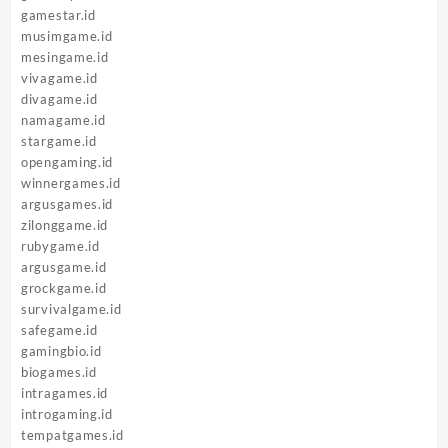
gamestar.id
musimgame.id
mesingame.id
vivagame.id
divagame.id
namagame.id
stargame.id
opengaming.id
winnergames.id
argusgames.id
zilonggame.id
rubygame.id
argusgame.id
grockgame.id
survivalgame.id
safegame.id
gamingbio.id
biogames.id
intragames.id
introgaming.id
tempatgames.id