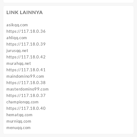
LINK LAINNYA
asikqq.com
https://117.18.0.36
ahliqq.com
https://117.18.0.39
jurusqq.net
https://117.18.0.42
murahqq.net
https://117.18.0.41
maindomino99.com
https://117.18.0.38
masterdomino99.com
https://117.18.0.37
championqq.com
https://117.18.0.40
hematqq.com
murniqq.com
menuqq.com