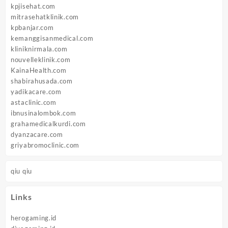
kpjisehat.com
mitrasehatklinik.com
kpbanjar.com
kemanggisanmedical.com
kliniknirmala.com
nouvelleklinik.com
KainaHealth.com
shabirahusada.com
yadikacare.com
astaclinic.com
ibnusinalombok.com
grahamedicalkurdi.com
dyanzacare.com
griyabromoclinic.com
qiu qiu
Links
herogaming.id