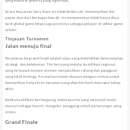
yang menarik pemirsa yang signifikan.
Acara kejuaraan baru-baru ini tidak terkecuali, menampilkan tim
papan atas dari berbagai daerah. Ini memamerkan tidak hanya daya
tarik global game tetapi juga posisinya sebagai pelopor di sektor game
seluler.
Tinjauan Turnamen
Jalan menuju final
Perjalanan ke grand finale adalah ujian yang melelahkan keterampilan,
strategi, dan ketekunan. Tim berjuang melalui kualifikasi regional,
yang termasuk momen-momen menjatuhkan rahang dan gangguan
yang tidak terduga. Format turnamen disusun dengan cermat untuk
memastikan hanya krim tanaman yang akan berhasil mencapai tahap
akhir.
Ketika kualifikasi berlangsung, beberapa tim yang menonjol mulai
muncul sebagai favorit, mengatur panggung untuk pertarungan yang
intens.
Grand Finale