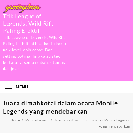
Skip
to
Trik League of
content
Legends: Wild Rift
Paling Efektif
Trik League of Legends: Wild Rift
Paling Efektif ini bisa bantu kamu
naik level lebih cepat. Dari
setting optimal hingga strategi
bertarung, semua dibahas tuntas
dan jelas.
MENU
Juara dimahkotai dalam acara Mobile
Legends yang mendebarkan
Home
Mobile Legend
Juara dimahkotai dalam acara Mobile Legends
yang mendebarkan