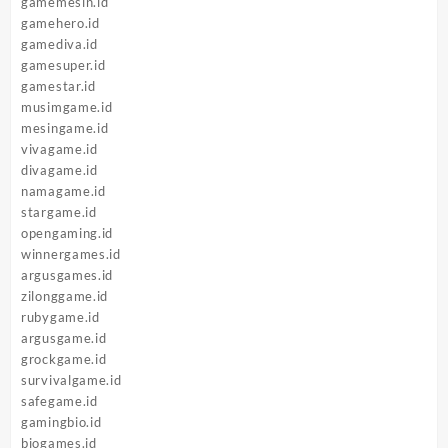
gamemesin.id
gamehero.id
gamediva.id
gamesuper.id
gamestar.id
musimgame.id
mesingame.id
vivagame.id
divagame.id
namagame.id
stargame.id
opengaming.id
winnergames.id
argusgames.id
zilonggame.id
rubygame.id
argusgame.id
grockgame.id
survivalgame.id
safegame.id
gamingbio.id
biogames.id