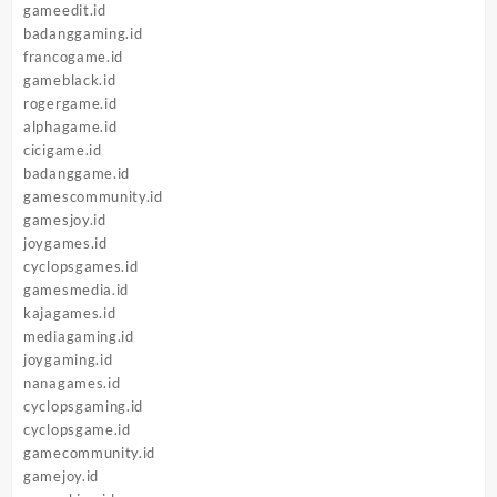
gameedit.id
badanggaming.id
francogame.id
gameblack.id
rogergame.id
alphagame.id
cicigame.id
badanggame.id
gamescommunity.id
gamesjoy.id
joygames.id
cyclopsgames.id
gamesmedia.id
kajagames.id
mediagaming.id
joygaming.id
nanagames.id
cyclopsgaming.id
cyclopsgame.id
gamecommunity.id
gamejoy.id