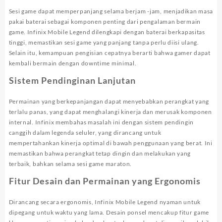
Sesi game dapat memperpanjang selama berjam -jam, menjadikan masa
pakai baterai sebagai komponen penting dari pengalaman bermain
game. Infinix Mobile Legend dilengkapi dengan baterai berkapasitas
tinggi, memastikan sesi game yang panjang tanpa perlu diisi ulang.
Selain itu, kemampuan pengisian cepatnya berarti bahwa gamer dapat
kembali bermain dengan downtime minimal.
Sistem Pendinginan Lanjutan
Permainan yang berkepanjangan dapat menyebabkan perangkat yang
terlalu panas, yang dapat menghalangi kinerja dan merusak komponen
internal. Infinix membahas masalah ini dengan sistem pendingin
canggih dalam legenda seluler, yang dirancang untuk
mempertahankan kinerja optimal di bawah penggunaan yang berat. Ini
memastikan bahwa perangkat tetap dingin dan melakukan yang
terbaik, bahkan selama sesi game maraton.
Fitur Desain dan Permainan yang Ergonomis
Dirancang secara ergonomis, Infinix Mobile Legend nyaman untuk
dipegang untuk waktu yang lama. Desain ponsel mencakup fitur game