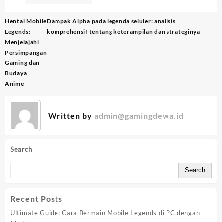
Post
Hentai Mobile
Dampak Alpha pada legenda seluler: analisis
navigation
Legends:
komprehensif tentang keterampilan dan strateginya
Menjelajahi
Persimpangan
Gaming dan
Budaya
Anime
Written by
admin@gamingdewa.id
Search
Search
Recent Posts
Ultimate Guide: Cara Bermain Mobile Legends di PC dengan