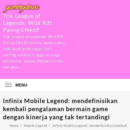
Skip
to
Trik League of
content
Legends: Wild Rift
Paling Efektif
Trik League of Legends: Wild Rift
Paling Efektif ini bisa bantu kamu
naik level lebih cepat. Dari
setting optimal hingga strategi
bertarung, semua dibahas tuntas
dan jelas.
MENU
Infinix Mobile Legend: mendefinisikan
kembali pengalaman bermain game
dengan kinerja yang tak tertandingi
Home
Mobile Legend
Infinix Mobile Legend: mendefinisikan kembali