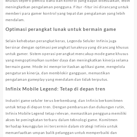
khusus seperti pemicu bahu dan kontrol yang dapat disesuaikan, lebih
meningkatkan pengalaman pengguna. Fitur -fitur ini dirancang untuk
memberi para gamer kontrol yang tepat dan pengalaman yang lebih
mendalam.
Optimasi perangkat lunak untuk bermain game
Selain kehebatan perangkat keras, Legenda Seluler Infinix juga
bersinar dengan optimasi perangkat lunaknya yang dirancang khusus
untuk gamer. Sistem operasi perangkat mencakup mode game khusus
yang mengoptimalkan sumber daya dan meningkatkan kinerja selama
bermain game. Mode ini memprioritaskan aplikasi game, mengelola
pengaturan kinerja, dan memblokir gangguan, memastikan
pengalaman gameplay yang mendalam dan tidak terputus.
Infinix Mobile Legend: Tetap di depan tren
Industri game seluler terus berkembang, dan Infinix berkomitmen
untuk tetap di depan tren. Dengan pembaruan dan dukungan rutin,
Infinix Mobile Legend tetap relevan, memastikan pengguna memiliki
akses ke peningkatan terbaru dalam teknologi game. Komitmen
terhadap keunggulan ini tercermin dalam strategi Infinix untuk
memanfaatkan umpan balik pelanggan untuk memperbaiki dan