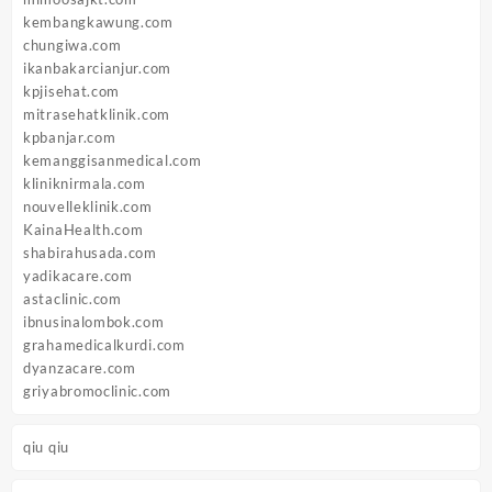
kembangkawung.com
chungiwa.com
ikanbakarcianjur.com
kpjisehat.com
mitrasehatklinik.com
kpbanjar.com
kemanggisanmedical.com
kliniknirmala.com
nouvelleklinik.com
KainaHealth.com
shabirahusada.com
yadikacare.com
astaclinic.com
ibnusinalombok.com
grahamedicalkurdi.com
dyanzacare.com
griyabromoclinic.com
qiu qiu