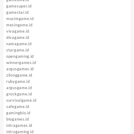
gamesuper.id
gamestar.id
musimgame.id
mesingame.id
vivagame.id
divagame.id
namagame.id
stargame.id
opengaming.id
winnergames.id
argusgames.id
zilonggame.id
rubygame.id
argusgame.id
grockgame.id
survivalgame.id
safegame.id
gamingbio.id
biogames.id
intragames.id
introgaming.id