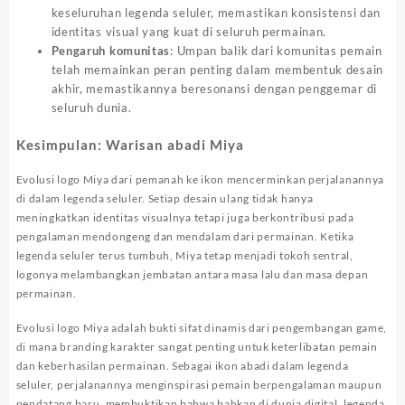
keseluruhan legenda seluler, memastikan konsistensi dan
identitas visual yang kuat di seluruh permainan.
Pengaruh komunitas
: Umpan balik dari komunitas pemain
telah memainkan peran penting dalam membentuk desain
akhir, memastikannya beresonansi dengan penggemar di
seluruh dunia.
Kesimpulan: Warisan abadi Miya
Evolusi logo Miya dari pemanah ke ikon mencerminkan perjalanannya
di dalam legenda seluler. Setiap desain ulang tidak hanya
meningkatkan identitas visualnya tetapi juga berkontribusi pada
pengalaman mendongeng dan mendalam dari permainan. Ketika
legenda seluler terus tumbuh, Miya tetap menjadi tokoh sentral,
logonya melambangkan jembatan antara masa lalu dan masa depan
permainan.
Evolusi logo Miya adalah bukti sifat dinamis dari pengembangan game,
di mana branding karakter sangat penting untuk keterlibatan pemain
dan keberhasilan permainan. Sebagai ikon abadi dalam legenda
seluler, perjalanannya menginspirasi pemain berpengalaman maupun
pendatang baru, membuktikan bahwa bahkan di dunia digital, legenda