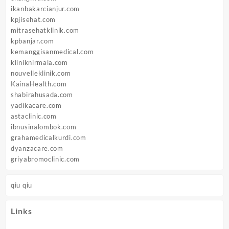
ikanbakarcianjur.com
kpjisehat.com
mitrasehatklinik.com
kpbanjar.com
kemanggisanmedical.com
kliniknirmala.com
nouvelleklinik.com
KainaHealth.com
shabirahusada.com
yadikacare.com
astaclinic.com
ibnusinalombok.com
grahamedicalkurdi.com
dyanzacare.com
griyabromoclinic.com
qiu qiu
Links