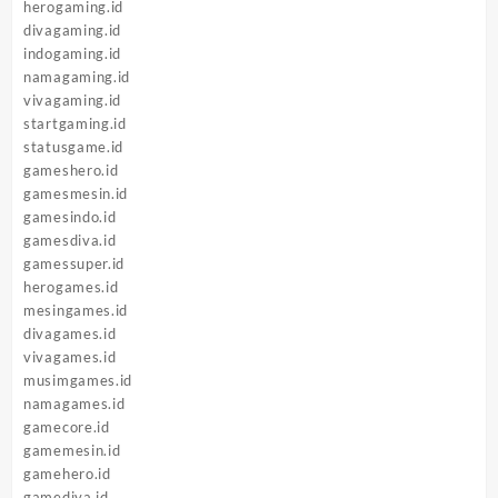
herogaming.id
divagaming.id
indogaming.id
namagaming.id
vivagaming.id
startgaming.id
statusgame.id
gameshero.id
gamesmesin.id
gamesindo.id
gamesdiva.id
gamessuper.id
herogames.id
mesingames.id
divagames.id
vivagames.id
musimgames.id
namagames.id
gamecore.id
gamemesin.id
gamehero.id
gamediva.id