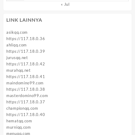
« Jul
LINK LAINNYA
asikqq.com
https://117.18.0.36
ahliqq.com
https://117.18.0.39
jurusqq.net
https://117.18.0.42
murahqq.net
https://117.18.0.41
maindomino99.com
https://117.18.0.38
masterdomino99.com
https://117.18.0.37
championqq.com
https://117.18.0.40
hematqq.com
murniqq.com
menuqq.com