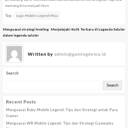
memang bisa menjadi ikon.
Tag :
Logo-Mobile-Legend-Miya
Post
Menguasai strategi leveling
Menjelajahi Kulit Terbaru di Legenda Seluler
navigation
dalam legenda seluler
Written by
admin@gamingdewa.id
Search
Search
Recent Posts
Menguasai Ruby Mobile Legend: Tips dan Strategi untuk Para
Gamer
Menguasai WR Mobile Legend: Tips dan Strategi Gameplay