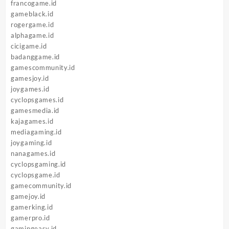
francogame.id
gameblack.id
rogergame.id
alphagame.id
cicigame.id
badanggame.id
gamescommunity.id
gamesjoy.id
joygames.id
cyclopsgames.id
gamesmedia.id
kajagames.id
mediagaming.id
joygaming.id
nanagames.id
cyclopsgaming.id
cyclopsgame.id
gamecommunity.id
gamejoy.id
gamerking.id
gamerpro.id
gamingeasy.id