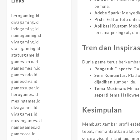
Links
pemula.
Adobe Spark
: Menyedi
herogaming.id
Pixlr
: Editor foto on
divagaming.id
Aplikasi Kustom Mobi
indogaming.id
lencana peringkat, dan
namagaming.id
vivagaming.id
Tren dan Inspiras
startgaming.id
statusgame.id
gameshero.id
Dunia game terus berkembang
gamesmesin.id
Pengaruh E-sports
: Da
gamesindo.id
Seni Komunitas
: Plat
gamesdiva.id
dijadikan sumber ide.
gamessuper.id
Tema Musiman
: Mence
herogames.id
seperti tema Hallowee
mesingames.id
divagames.id
Kesimpulan
vivagames.id
musimgames.id
Membuat gambar profil estet
namagames.id
tepat, memanfaatkan alat pe
gamecore.id
secara visual tetapi juga me