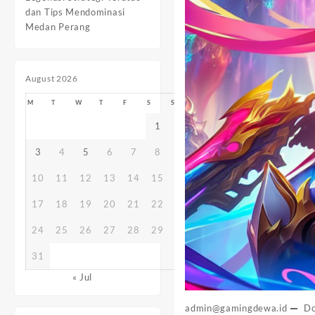
dan Tips Mendominasi
Medan Perang
August 2026
M
T
W
T
F
S
S
1
2
3
4
5
6
7
8
9
10
11
12
13
14
15
16
17
18
19
20
21
22
23
24
25
26
27
28
29
30
31
« Jul
admin@gamingdewa.id
Do