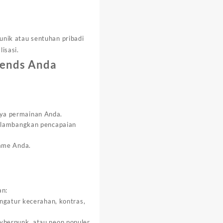
unik atau sentuhan pribadi
isasi.
gends Anda
ya permainan Anda.
elambangkan pencapaian
ame Anda.
an:
ngatur kecerahan, kontras,
 cyberpunk, atau neon populer