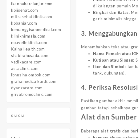
ikanbakarcianjur.com
di kalangan pemain Mo
kpjisehat.com
Bingkai dan Batas
: Me
mitrasehatklinik.com
garis minimalis hingg
kpbanjar.com
kemanggisanmedical.com
3.
Menggabungkan 
kliniknirmala.com
nouvelleklinik.com
Menambahkan teks atau graf
KainaHealth.com
Nama Pemain atau IG
shabirahusada.com
Kutipan atau Slogan
: 
yadikacare.com
Ikon dan Simbol
: Tamb
astaclinic.com
tank, dukungan).
ibnusinalombok.com
grahamedicalkurdi.com
4.
Periksa Resolusi
dyanzacare.com
griyabromoclinic.com
Pastikan gambar akhir memil
gambar, tetapi sebaiknya gun
qiu qiu
Alat dan Sumber
Beberapa alat gratis dan b
kanvas
: Menawarkan p