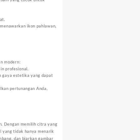
at.
s, menawarkan ikon pahlawan,
an modern:
in profesional.
n gaya estetika yang dapat
ilkan pertunangan Anda,
n. Dengan memilih citra yang
l yang tidak hanya menarik
embang, dan biarkan gambar