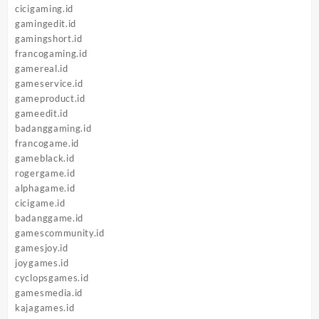
cicigaming.id
gamingedit.id
gamingshort.id
francogaming.id
gamereal.id
gameservice.id
gameproduct.id
gameedit.id
badanggaming.id
francogame.id
gameblack.id
rogergame.id
alphagame.id
cicigame.id
badanggame.id
gamescommunity.id
gamesjoy.id
joygames.id
cyclopsgames.id
gamesmedia.id
kajagames.id