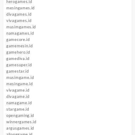
herogames.id
mesingames.id
divagames.id
vivagames.id
musimgames.id
namagames.id
gamecore.id
gamemesin.id
gamehero.id
gamediva.id
gamesuper.id
gamestar.id
musimgame.id
mesingame.id
vivagame.id
divagame.id
namagame.id
stargame.id
opengaming.id
winnergames.id
argusgames.id
zilonggame.id