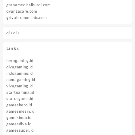
grahamedicalkurdi.com
dyanzacare.com
griyabromoclinic.com
qiu qiu
Links
herogaming.id
divagaming.id
indogaming.id
namagaming.id
vivagaming.id
startgaming.id
statusgame.id
gameshero.id
gamesmesin.id
gamesindo.id
gamesdiva.id
gamessuper.id