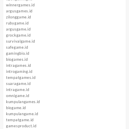
winnergames.id
argusgames.id
zilonggame.id
rubygame.id
argusgame.id
grockgame.id
survivalgame.id
safegame.id
gamingbio.id
biogames.id
intragames.id
introgaming.id
tempatgames.id
suaragame.id
intragame.id
omnigame.id
kumpulangames.id
biogame.id
kumpulangame.id
tempatgame.id
gamesproduct.id