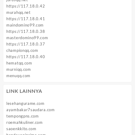
https://117.18.0.42
murahqq.net
https://117.18.0.41
maindomino99.com
https://117.18.0.38
masterdomino99.com
https://117.18.0.37
championqq.com
https://117.18.0.40
hematqq.com
murniqq.com
menuqq.com
LINK LAINNYA
lesehangurame.com
ayambakar7saudara.com
tempongpns.com
roemahkuliner.com
saoenkkito.com