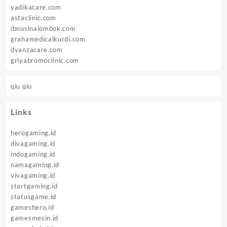
yadikacare.com
astaclinic.com
ibnusinalombok.com
grahamedicalkurdi.com
dyanzacare.com
griyabromoclinic.com
qiu qiu
Links
herogaming.id
divagaming.id
indogaming.id
namagaming.id
vivagaming.id
startgaming.id
statusgame.id
gameshero.id
gamesmesin.id