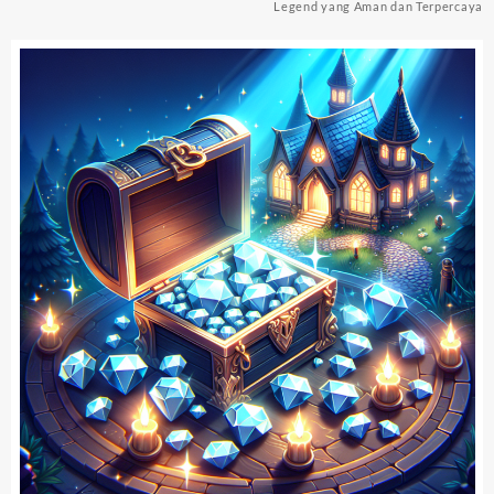
Legend yang Aman dan Terpercaya