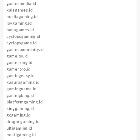
gamesmedia.id
kajagames.id
mediagaming.id
joygaming.id
nanagames.id
cyclopsgaming.id
cyclopsgame.id
gamecommunity.id
gamejoy.id
gamerking.id
gamerpro.id
gamingeasy.id
kaguragaming.id
gamingname.id
gamingking.id
platformgaming.id
kinggaming.id
gogaming.id
dragongaming.id
ultigaming.id
multigaming.id