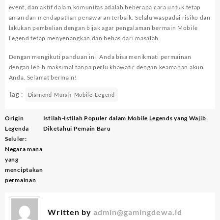
event, dan aktif dalam komunitas adalah beberapa cara untuk tetap
aman dan mendapatkan penawaran terbaik. Selalu waspadai risiko dan
lakukan pembelian dengan bijak agar pengalaman bermain Mobile
Legend tetap menyenangkan dan bebas dari masalah.
Dengan mengikuti panduan ini, Anda bisa menikmati permainan
dengan lebih maksimal tanpa perlu khawatir dengan keamanan akun
Anda. Selamat bermain!
Tag :
Diamond-Murah-Mobile-Legend
Post
Origin
Istilah-Istilah Populer dalam Mobile Legends yang Wajib
navigation
Legenda
Diketahui Pemain Baru
Seluler:
Negara mana
yang
menciptakan
permainan
Written by
admin@gamingdewa.id