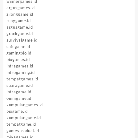
winnergames.id
argusgames.id
zilonggame.id
rubygame.id
argusgame.id
grockgame.id
survivalgame.id
safegame.id
gamingbio.id
biogames.id
intragames.id
introgaming.id
tempatgames.id
suaragame.id
intragame.id
omnigame.id
kumpulangames.id
biogame.id
kumpulangame.id
tempatgame.id
gamesproduct.id
miyagames.id