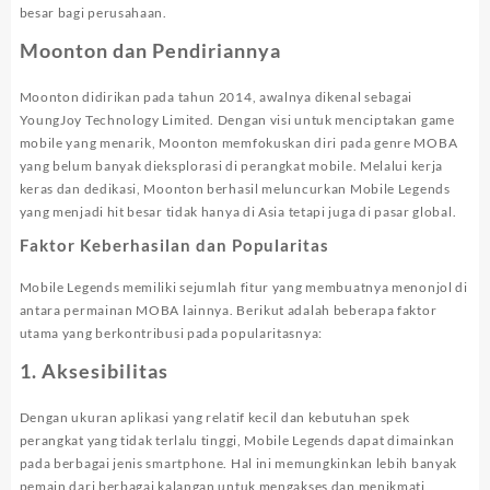
besar bagi perusahaan.
Moonton dan Pendiriannya
Moonton didirikan pada tahun 2014, awalnya dikenal sebagai
YoungJoy Technology Limited. Dengan visi untuk menciptakan game
mobile yang menarik, Moonton memfokuskan diri pada genre MOBA
yang belum banyak dieksplorasi di perangkat mobile. Melalui kerja
keras dan dedikasi, Moonton berhasil meluncurkan Mobile Legends
yang menjadi hit besar tidak hanya di Asia tetapi juga di pasar global.
Faktor Keberhasilan dan Popularitas
Mobile Legends memiliki sejumlah fitur yang membuatnya menonjol di
antara permainan MOBA lainnya. Berikut adalah beberapa faktor
utama yang berkontribusi pada popularitasnya:
1.
Aksesibilitas
Dengan ukuran aplikasi yang relatif kecil dan kebutuhan spek
perangkat yang tidak terlalu tinggi, Mobile Legends dapat dimainkan
pada berbagai jenis smartphone. Hal ini memungkinkan lebih banyak
pemain dari berbagai kalangan untuk mengakses dan menikmati