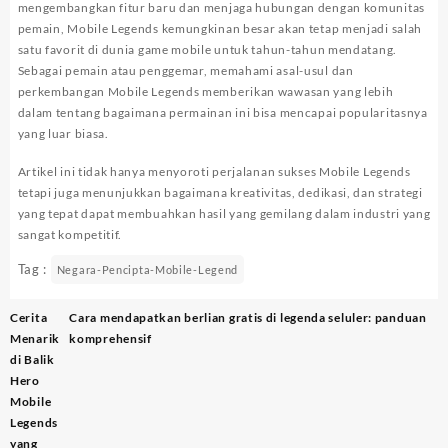
mengembangkan fitur baru dan menjaga hubungan dengan komunitas
pemain, Mobile Legends kemungkinan besar akan tetap menjadi salah
satu favorit di dunia game mobile untuk tahun-tahun mendatang.
Sebagai pemain atau penggemar, memahami asal-usul dan
perkembangan Mobile Legends memberikan wawasan yang lebih
dalam tentang bagaimana permainan ini bisa mencapai popularitasnya
yang luar biasa.
Artikel ini tidak hanya menyoroti perjalanan sukses Mobile Legends
tetapi juga menunjukkan bagaimana kreativitas, dedikasi, dan strategi
yang tepat dapat membuahkan hasil yang gemilang dalam industri yang
sangat kompetitif.
Tag :
Negara-Pencipta-Mobile-Legend
Post
Cerita
Cara mendapatkan berlian gratis di legenda seluler: panduan
navigation
Menarik
komprehensif
di Balik
Hero
Mobile
Legends
yang