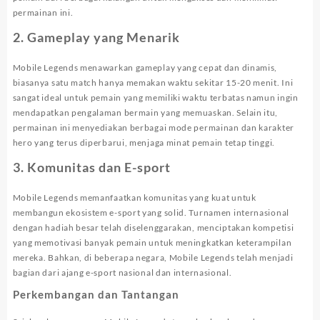
permainan ini.
2.
Gameplay yang Menarik
Mobile Legends menawarkan gameplay yang cepat dan dinamis,
biasanya satu match hanya memakan waktu sekitar 15-20 menit. Ini
sangat ideal untuk pemain yang memiliki waktu terbatas namun ingin
mendapatkan pengalaman bermain yang memuaskan. Selain itu,
permainan ini menyediakan berbagai mode permainan dan karakter
hero yang terus diperbarui, menjaga minat pemain tetap tinggi.
3.
Komunitas dan E-sport
Mobile Legends memanfaatkan komunitas yang kuat untuk
membangun ekosistem e-sport yang solid. Turnamen internasional
dengan hadiah besar telah diselenggarakan, menciptakan kompetisi
yang memotivasi banyak pemain untuk meningkatkan keterampilan
mereka. Bahkan, di beberapa negara, Mobile Legends telah menjadi
bagian dari ajang e-sport nasional dan internasional.
Perkembangan dan Tantangan