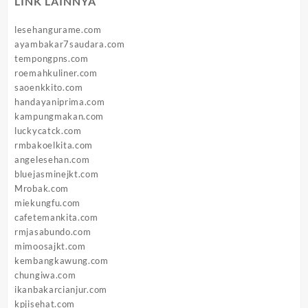
LINK LAINNYA
lesehangurame.com
ayambakar7saudara.com
tempongpns.com
roemahkuliner.com
saoenkkito.com
handayaniprima.com
kampungmakan.com
luckycatck.com
rmbakoelkita.com
angelesehan.com
bluejasminejkt.com
Mrobak.com
miekungfu.com
cafetemankita.com
rmjasabundo.com
mimoosajkt.com
kembangkawung.com
chungiwa.com
ikanbakarcianjur.com
kpjisehat.com