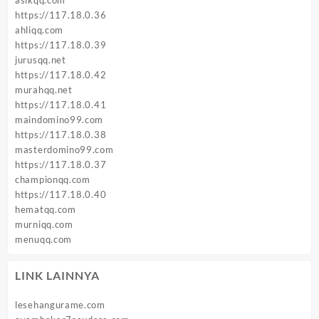
https://117.18.0.36
ahliqq.com
https://117.18.0.39
jurusqq.net
https://117.18.0.42
murahqq.net
https://117.18.0.41
maindomino99.com
https://117.18.0.38
masterdomino99.com
https://117.18.0.37
championqq.com
https://117.18.0.40
hematqq.com
murniqq.com
menuqq.com
LINK LAINNYA
lesehangurame.com