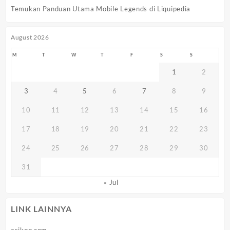
Temukan Panduan Utama Mobile Legends di Liquipedia
August 2026
M
T
W
T
F
S
S
1
2
3
4
5
6
7
8
9
10
11
12
13
14
15
16
17
18
19
20
21
22
23
24
25
26
27
28
29
30
31
« Jul
LINK LAINNYA
asikqq.com