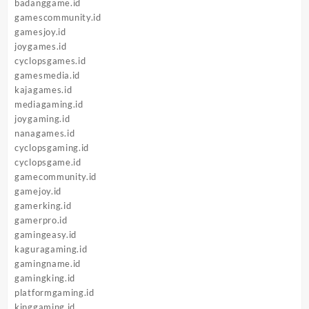
badanggame.id
gamescommunity.id
gamesjoy.id
joygames.id
cyclopsgames.id
gamesmedia.id
kajagames.id
mediagaming.id
joygaming.id
nanagames.id
cyclopsgaming.id
cyclopsgame.id
gamecommunity.id
gamejoy.id
gamerking.id
gamerpro.id
gamingeasy.id
kaguragaming.id
gamingname.id
gamingking.id
platformgaming.id
kinggaming.id