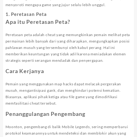
menyoroti mengapa game yang jujur ​​selalu lebih unggul.
1.
Peretasan Peta
Apa itu Peretasan Peta?
Peretasan peta adalah cheat yang memungkinkan pemain melihat peta
permainan lebih banyak dari yang diharapkan, mengungkapkan posisi
pahlawan musuh yang tersembunyi oleh kabut perang. Hal ini
memberikan keuntungan yang tidak adil karena meniadakan elemen
strategis seperti serangan mendadak dan penyergapan.
Cara Kerjanya
Pemain yang menggunakan map hacks dapat melacak pergerakan
musuh, mengantisipasi gank, dan menghindari potensi kematian.
Biasanya, aplikasi pihak ketiga atau file game yang dimodifikasi
memfasilitasi cheat tersebut.
Penanggulangan Pengembang
Moonton, pengembang di balik Mobile Legends, sering memperbarui
protokol keamanannya untuk mendeteksi dan memblokir akun yang