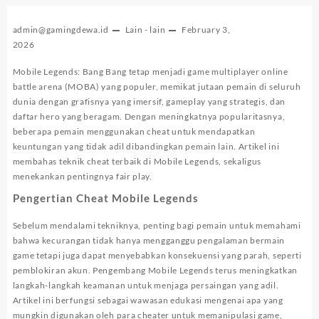
admin@gamingdewa.id
Lain - lain
February 3,
2026
Mobile Legends: Bang Bang tetap menjadi game multiplayer online
battle arena (MOBA) yang populer, memikat jutaan pemain di seluruh
dunia dengan grafisnya yang imersif, gameplay yang strategis, dan
daftar hero yang beragam. Dengan meningkatnya popularitasnya,
beberapa pemain menggunakan cheat untuk mendapatkan
keuntungan yang tidak adil dibandingkan pemain lain. Artikel ini
membahas teknik cheat terbaik di Mobile Legends, sekaligus
menekankan pentingnya fair play.
Pengertian Cheat Mobile Legends
Sebelum mendalami tekniknya, penting bagi pemain untuk memahami
bahwa kecurangan tidak hanya mengganggu pengalaman bermain
game tetapi juga dapat menyebabkan konsekuensi yang parah, seperti
pemblokiran akun. Pengembang Mobile Legends terus meningkatkan
langkah-langkah keamanan untuk menjaga persaingan yang adil.
Artikel ini berfungsi sebagai wawasan edukasi mengenai apa yang
mungkin digunakan oleh para cheater untuk memanipulasi game,