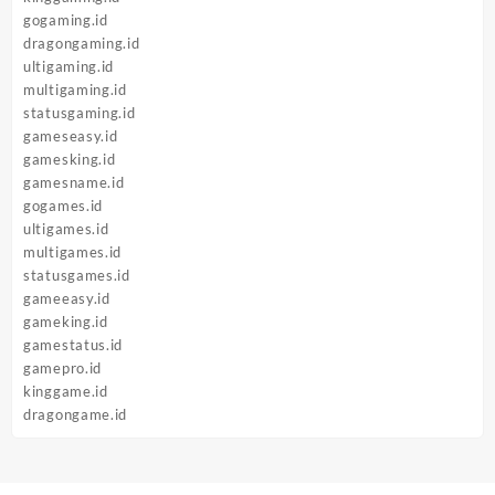
gogaming.id
dragongaming.id
ultigaming.id
multigaming.id
statusgaming.id
gameseasy.id
gamesking.id
gamesname.id
gogames.id
ultigames.id
multigames.id
statusgames.id
gameeasy.id
gameking.id
gamestatus.id
gamepro.id
kinggame.id
dragongame.id