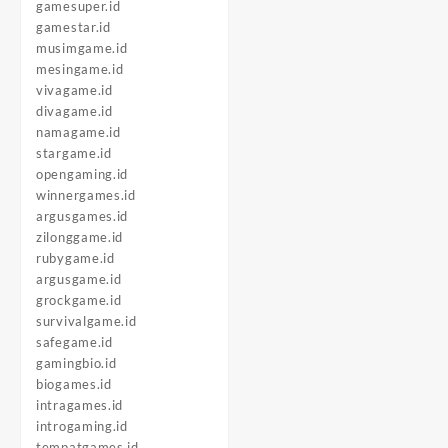
gamesuper.id
gamestar.id
musimgame.id
mesingame.id
vivagame.id
divagame.id
namagame.id
stargame.id
opengaming.id
winnergames.id
argusgames.id
zilonggame.id
rubygame.id
argusgame.id
grockgame.id
survivalgame.id
safegame.id
gamingbio.id
biogames.id
intragames.id
introgaming.id
tempatgames.id