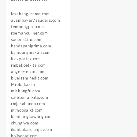
lesehangurame.com
ayambakar7saudara.com
tempongpns.com
roemahkuliner.com
saoenkkito.com
handayaniprima.com
kampungmakan.com
luckycatck.com
rmbakoelkita.com
angelesehan.com
bluejasminejkt.com
Mrobak.com
miekungfu.com
cafetemankita.com
rmjasabundo.com
mimoosajkt.com
kembangkawung.com
chungiwa.com
ikanbakarcianjur.com
kpjisehat.com