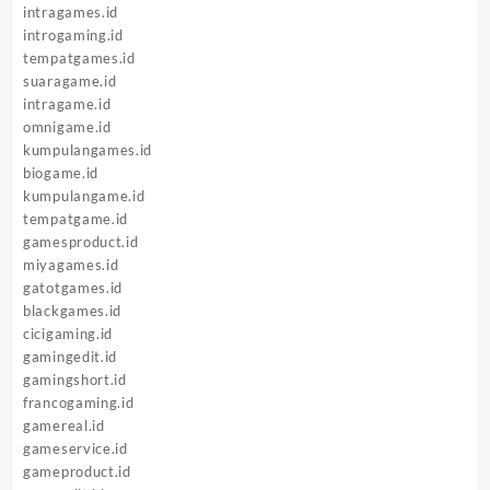
intragames.id
introgaming.id
tempatgames.id
suaragame.id
intragame.id
omnigame.id
kumpulangames.id
biogame.id
kumpulangame.id
tempatgame.id
gamesproduct.id
miyagames.id
gatotgames.id
blackgames.id
cicigaming.id
gamingedit.id
gamingshort.id
francogaming.id
gamereal.id
gameservice.id
gameproduct.id