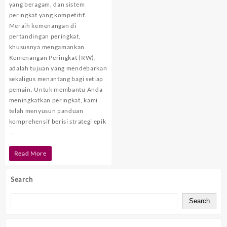
yang beragam, dan sistem
peringkat yang kompetitif.
Meraih kemenangan di
pertandingan peringkat,
khususnya mengamankan
Kemenangan Peringkat (RW),
adalah tujuan yang mendebarkan
sekaligus menantang bagi setiap
pemain. Untuk membantu Anda
meningkatkan peringkat, kami
telah menyusun panduan
komprehensif berisi strategi epik
…
Strategi
Read More
Epik
Search
Mendominasi
RW
Search
Mobile