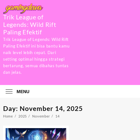
Skip
to
Trik League of
content
Legends: Wild Rift
Paling Efektif
Trik League of Legends: Wild Rift
Paling Efektif ini bisa bantu kamu
naik level lebih cepat. Dari
setting optimal hingga strategi
bertarung, semua dibahas tuntas
dan jelas.
MENU
Day:
November 14, 2025
Home
2025
November
14