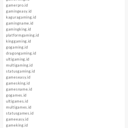
gamerpro.id
gamingeasy.id
kaguragaming.id
gamingname.id
gamingking.id
platformgaming.id
kinggaming.id
gogaming.id
dragongaming.id
ultigaming.id
multigaming.id
statusgaming.id
gameseasy.id
gamesking.id
gamesname.id
gogames.id
ultigames.id
multigames.id
statusgames.id
gameeasy.id
gameking.id