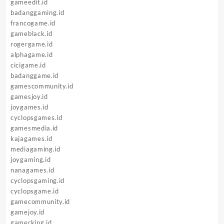
gameedit.id
badanggaming.id
francogame.id
gameblack.id
rogergame.id
alphagame.id
cicigame.id
badanggame.id
gamescommunity.id
gamesjoy.id
joygames.id
cyclopsgames.id
gamesmedia.id
kajagames.id
mediagaming.id
joygaming.id
nanagames.id
cyclopsgaming.id
cyclopsgame.id
gamecommunity.id
gamejoy.id
gamerking.id