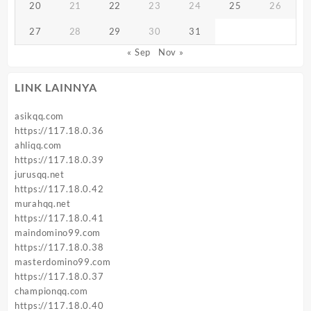
20
21
22
23
24
25
26
27
28
29
30
31
« Sep
Nov »
LINK LAINNYA
asikqq.com
https://117.18.0.36
ahliqq.com
https://117.18.0.39
jurusqq.net
https://117.18.0.42
murahqq.net
https://117.18.0.41
maindomino99.com
https://117.18.0.38
masterdomino99.com
https://117.18.0.37
championqq.com
https://117.18.0.40