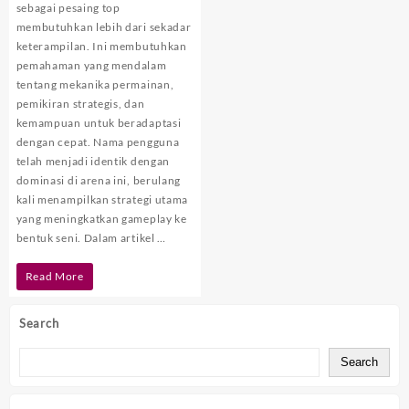
mendominasi
sebagai pesaing top
legenda
membutuhkan lebih dari sekadar
seluler
keterampilan. Ini membutuhkan
pemahaman yang mendalam
tentang mekanika permainan,
pemikiran strategis, dan
kemampuan untuk beradaptasi
dengan cepat. Nama pengguna
telah menjadi identik dengan
dominasi di arena ini, berulang
kali menampilkan strategi utama
yang meningkatkan gameplay ke
bentuk seni. Dalam artikel …
Meluncurkan
Read More
Strategi
Search
Master:
Bagaimana
Search
nama