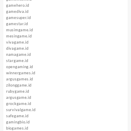
gamehero.id
gamediva.id
gamesuper.id
gamestar.id
musimgame.id
mesingame.id
vivagame.id
divagame.id
namagame.id
stargame.id
opengaming.id
winnergames.id
argusgames.id
zilonggame.id
rubygame.id
argusgame.id
grockgame.id
survivalgame.id
safegame.id
gamingbio.id
biogames.id