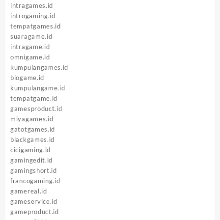
intragames.id
introgaming.id
tempatgames.id
suaragame.id
intragame.id
omnigame.id
kumpulangames.id
biogame.id
kumpulangame.id
tempatgame.id
gamesproduct.id
miyagames.id
gatotgames.id
blackgames.id
cicigaming.id
gamingedit.id
gamingshort.id
francogaming.id
gamereal.id
gameservice.id
gameproduct.id