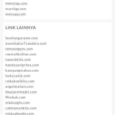
hematqq.com
murniqq.com
menuqq.com
LINK LAINNYA
lesehangurame.com
ayambakar7saudara.com
tempongpns.com
roemahkuliner.com
saoenkkito.com
handayaniprima.com
kampungmakan.com
luckycatck.com
rmbakoelkita.com
angelesehan.com
bluejasminejkt.com
Mrobak.com
miekungfu.com
cafetemankita.com
rmjasabundo.com