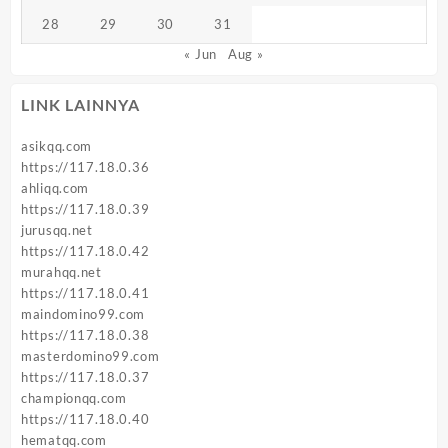
28
29
30
31
« Jun
Aug »
LINK LAINNYA
asikqq.com
https://117.18.0.36
ahliqq.com
https://117.18.0.39
jurusqq.net
https://117.18.0.42
murahqq.net
https://117.18.0.41
maindomino99.com
https://117.18.0.38
masterdomino99.com
https://117.18.0.37
championqq.com
https://117.18.0.40
hematqq.com