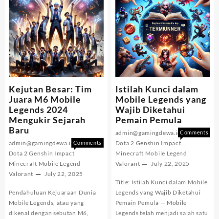
Kejutan Besar: Tim
Istilah Kunci dalam
Juara M6 Mobile
Mobile Legends yang
Legends 2024
Wajib Diketahui
Mengukir Sejarah
Pemain Pemula
Baru
admin@gamingdewa.id
Comments
on
Off
admin@gamingdewa.id
Comments
Dota 2
Genshin Impact
Istilah
on
Off
Dota 2
Genshin Impact
Minecraft
Mobile Legend
Kunci
Kejutan
Minecraft
Mobile Legend
Valorant
July 22, 2025
dalam
Besar:
Valorant
July 22, 2025
Mobile
Tim
Title: Istilah Kunci dalam Mobile
Legend
Juara
Pendahuluan Kejuaraan Dunia
Legends yang Wajib Diketahui
yang
M6
Mobile Legends, atau yang
Pemain Pemula — Mobile
Wajib
Mobile
dikenal dengan sebutan M6,
Legends telah menjadi salah satu