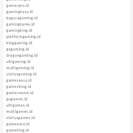
gamerpro.id
gamingeasy.id
kaguragaming.id
gamingname.id
gamingking.id
platformgaming.id
kinggaming.id
gogaming.id
dragongaming.id
ultigaming.id
multigaming.id
statusgaming.id
gameseasy.id
gamesking.id
gamesname.id
gogames.id
ultigames.id
multigames.id
statusgames.id
gameeasy.id
gameking.id