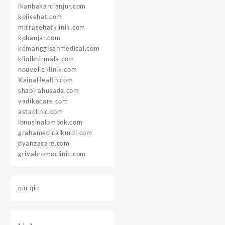
ikanbakarcianjur.com
kpjisehat.com
mitrasehatklinik.com
kpbanjar.com
kemanggisanmedical.com
kliniknirmala.com
nouvelleklinik.com
KainaHealth.com
shabirahusada.com
yadikacare.com
astaclinic.com
ibnusinalombok.com
grahamedicalkurdi.com
dyanzacare.com
griyabromoclinic.com
qiu qiu