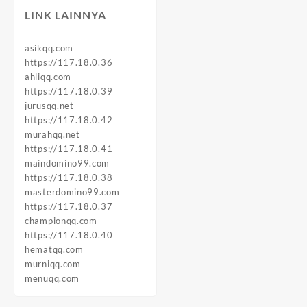
Permainan
LINK LAINNYA
Seluler
asikqq.com
https://117.18.0.36
ahliqq.com
https://117.18.0.39
jurusqq.net
https://117.18.0.42
murahqq.net
https://117.18.0.41
maindomino99.com
https://117.18.0.38
masterdomino99.com
https://117.18.0.37
championqq.com
https://117.18.0.40
hematqq.com
murniqq.com
menuqq.com