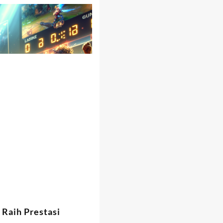
Raih Prestasi