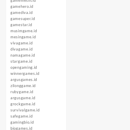
gamemesin.id
gamehero.id
gamediva.id
gamesuper.id
gamestar.id
musimgame.id
mesingame.id
vivagame.id
divagame.id
namagame.id
stargame.id
opengaming.id
winnergames.id
argusgames.id
zilonggame.id
rubygame.id
argusgame.id
grockgame.id
survivalgame.id
safegame.id
gamingbio.id
biogames.id