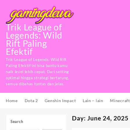
Skip
to
content
Trik League of
Legends: Wild
Rift Paling
Efektif
Trik League of Legends: Wild Rift
Paling Efektif ini bisa bantu kamu
naik level lebih cepat. Dari setting
optimal hingga strategi bertarung,
semua dibahas tuntas dan jelas.
Home
Dota 2
Genshin Impact
Lain – lain
Minecraft
Day:
June 24, 2025
Search