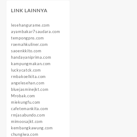
LINK LAINNYA
lesehangurame.com
ayambakar7saudara.com
tempongpns.com
roemahkuliner.com
saoenkkito.com
handayaniprima.com
kampungmakan.com
luckycatck.com
rmbakoelkita.com
angelesehan.com
bluejasminejkt.com
Mrobak.com
miekungfu.com
cafetemankita.com
rmjasabundo.com
mimoosajkt.com
kembangkawung.com
chungiwa.com