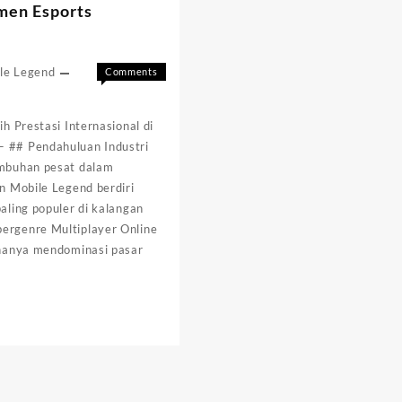
amen Esports
le Legend
Comments
on
Off
Pemain
h Prestasi Internasional di
Mobile
Legend
 ## Pendahuluan Industri
Raih
umbuhan pesat dalam
Prestasi
n Mobile Legend berdiri
Internasional
aling populer di kalangan
di
ergenre Multiplayer Online
Turnamen
 hanya mendominasi pasar
Esports
Terkemuka