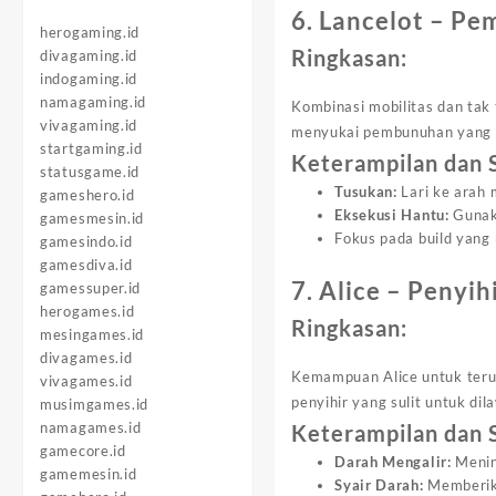
6.
Lancelot – P
herogaming.id
Ringkasan:
divagaming.id
indogaming.id
namagaming.id
Kombinasi mobilitas dan tak
vivagaming.id
menyukai pembunuhan yang a
startgaming.id
Keterampilan dan S
statusgame.id
Tusukan:
Lari ke arah 
gameshero.id
Eksekusi Hantu:
Gunaka
gamesmesin.id
Fokus pada build yang 
gamesindo.id
gamesdiva.id
7.
Alice – Penyih
gamessuper.id
herogames.id
Ringkasan:
mesingames.id
divagames.id
Kemampuan Alice untuk ter
vivagames.id
penyihir yang sulit untuk d
musimgames.id
namagames.id
Keterampilan dan S
gamecore.id
Darah Mengalir:
Mening
gamemesin.id
Syair Darah:
Memberika