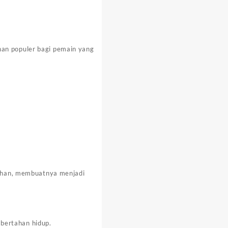
han populer bagi pemain yang
uhan, membuatnya menjadi
ertahan hidup.