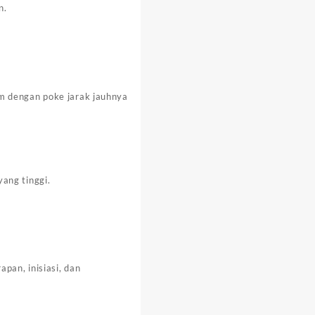
n.
im dengan poke jarak jauhnya
ang tinggi.
pan, inisiasi, dan