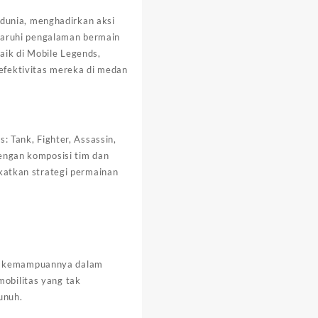
 dunia, menghadirkan aksi
garuhi pengalaman bermain
aik di Mobile Legends,
fektivitas mereka di medan
 Tank, Fighter, Assassin,
engan komposisi tim dan
katkan strategi permainan
dan kemampuannya dalam
bilitas yang tak
unuh.