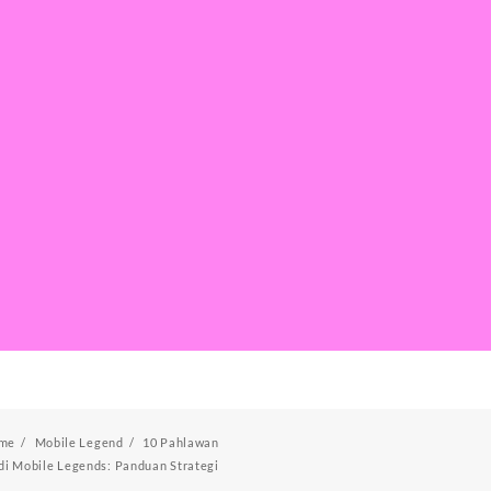
me
Mobile Legend
10 Pahlawan
 di Mobile Legends: Panduan Strategi