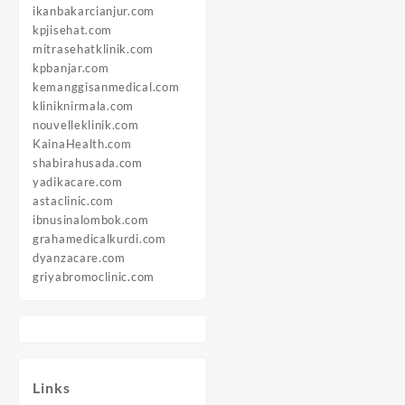
ikanbakarcianjur.com
kpjisehat.com
mitrasehatklinik.com
kpbanjar.com
kemanggisanmedical.com
kliniknirmala.com
nouvelleklinik.com
KainaHealth.com
shabirahusada.com
yadikacare.com
astaclinic.com
ibnusinalombok.com
grahamedicalkurdi.com
dyanzacare.com
griyabromoclinic.com
Links