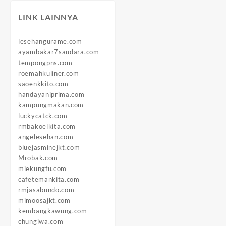
LINK LAINNYA
lesehangurame.com
ayambakar7saudara.com
tempongpns.com
roemahkuliner.com
saoenkkito.com
handayaniprima.com
kampungmakan.com
luckycatck.com
rmbakoelkita.com
angelesehan.com
bluejasminejkt.com
Mrobak.com
miekungfu.com
cafetemankita.com
rmjasabundo.com
mimoosajkt.com
kembangkawung.com
chungiwa.com