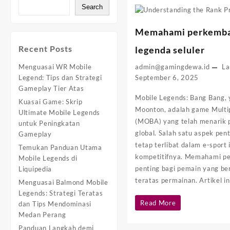
Search
Memahami perkemban
Recent Posts
legenda seluler
Menguasai WR Mobile
admin@gamingdewa.id
La
Legend: Tips dan Strategi
September 6, 2025
Gameplay Tier Atas
Mobile Legends: Bang Bang,
Kuasai Game: Skrip
Moonton, adalah game Multip
Ultimate Mobile Legends
(MOBA) yang telah menarik p
untuk Peningkatan
global. Salah satu aspek pe
Gameplay
tetap terlibat dalam e-sport 
Temukan Panduan Utama
kompetitifnya. Memahami p
Mobile Legends di
penting bagi pemain yang be
Liquipedia
teratas permainan. Artikel in
Menguasai Balmond Mobile
Legends: Strategi Teratas
Memahami
Read More
dan Tips Mendominasi
Medan Perang
perkembangan
Panduan Langkah demi