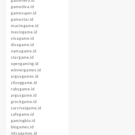
gamehero.id
gamediva.id
gamesuper.id
gamestar.id
musimgame.id
mesingame.id
vivagame.id
divagame.id
namagame.id
stargame.id
opengaming.id
winnergames.id
argusgames.id
zilonggame.id
rubygame.id
argusgame.id
grockgame.id
survivalgame.id
safegame.id
gamingbio.id
biogames.id
intragames.id