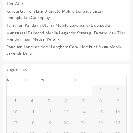
Tier Atas
Kuasai Game: Skrip Ultimate Mobile Legends untuk
Peningkatan Gameplay
Temukan Panduan Utama Mobile Legends di Liquipedia
Menguasai Balmond Mobile Legends: Strategi Teratas dan Tips
Mendominasi Medan Perang
Panduan Langkah demi Langkah: Cara Membuat Akun Mobile
Legends Baru
August 2026
M
T
W
T
F
S
S
1
2
3
4
5
6
7
8
9
10
11
12
13
14
15
16
17
18
19
20
21
22
23