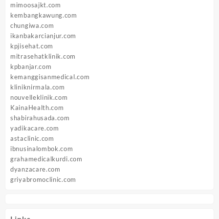
mimoosajkt.com
kembangkawung.com
chungiwa.com
ikanbakarcianjur.com
kpjisehat.com
mitrasehatklinik.com
kpbanjar.com
kemanggisanmedical.com
kliniknirmala.com
nouvelleklinik.com
KainaHealth.com
shabirahusada.com
yadikacare.com
astaclinic.com
ibnusinalombok.com
grahamedicalkurdi.com
dyanzacare.com
griyabromoclinic.com
Links