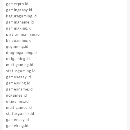
gamerpro.id
gamingeasy.id
kaguragaming.id
gamingname.id
gamingking.id
platformgaming.id
kinggaming.id
gogaming.id
dragongaming.id
ultigaming.id
multigaming.id
statusgaming.id
gameseasy.id
gamesking.id
gamesname.id
gogames.id
ultigames.id
multigames.id
statusgames.id
gameeasy.id
gameking.id