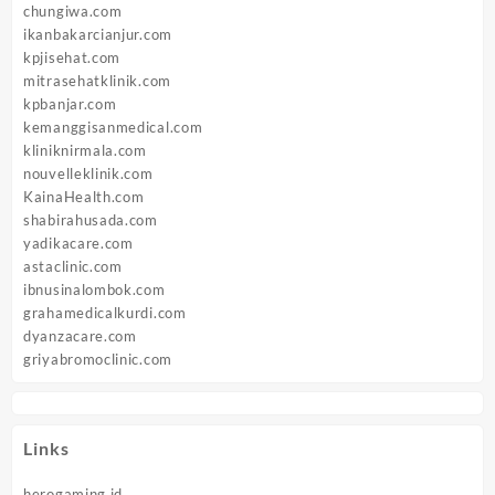
chungiwa.com
ikanbakarcianjur.com
kpjisehat.com
mitrasehatklinik.com
kpbanjar.com
kemanggisanmedical.com
kliniknirmala.com
nouvelleklinik.com
KainaHealth.com
shabirahusada.com
yadikacare.com
astaclinic.com
ibnusinalombok.com
grahamedicalkurdi.com
dyanzacare.com
griyabromoclinic.com
Links
herogaming.id