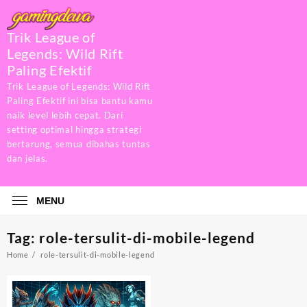
Skip
to
Trik League of
content
Legends: Wild Rift
Paling Efektif
Trik League of Legends: Wild Rift
Paling Efektif ini bisa bantu kamu
naik level lebih cepat. Dari
setting optimal hingga strategi
bertarung, semua dibahas tuntas
dan jelas.
MENU
Tag:
role-tersulit-di-mobile-legend
Home
role-tersulit-di-mobile-legend