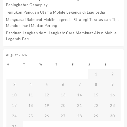
dan
Peningkatan Gameplay
Cara
Temukan Panduan Utama Mobile Legends di Liquipedia
Menguasai Balmond Mobile Legends: Strategi Teratas dan Tips
Menghadapinya
Mendominasi Medan Perang
Panduan Langkah demi Langkah: Cara Membuat Akun Mobile
Legends Baru
August 2026
M
T
W
T
F
S
S
1
2
3
4
5
6
7
8
9
10
11
12
13
14
15
16
17
18
19
20
21
22
23
24
25
26
27
28
29
30
31