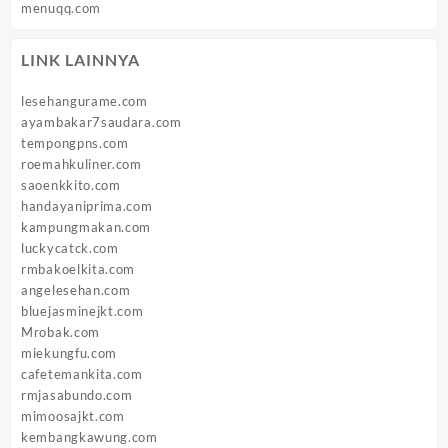
menuqq.com
LINK LAINNYA
lesehangurame.com
ayambakar7saudara.com
tempongpns.com
roemahkuliner.com
saoenkkito.com
handayaniprima.com
kampungmakan.com
luckycatck.com
rmbakoelkita.com
angelesehan.com
bluejasminejkt.com
Mrobak.com
miekungfu.com
cafetemankita.com
rmjasabundo.com
mimoosajkt.com
kembangkawung.com