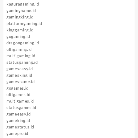
kaguragaming.id
gamingname.id
gamingking.id
platformgaming.id
kinggaming.id
gogaming.id
dragongaming.id
ultigaming.id
multigaming.id
statusgaming.id
gameseasy.id
gamesking.id
gamesname.id
gogames.id
ultigames.id
multigames.id
statusgames.id
gameeasy.id
gameking.id
gamestatus.id
gamepro.id