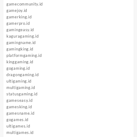
gamecommunity.id
gamejoy.id
gamerking.id
gamerpro.id
gamingeasy.id
kaguragaming.id
gamingname.id
gamingking.id
platformgaming.id
kinggaming.id
gogaming.id
dragongaming.id
ultigaming.id
multigaming.id
statusgaming.id
gameseasy.id
gamesking.id
gamesname.id
gogames.id
ultigames.id
multigames.id