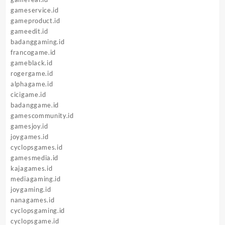
gameservice.id
gameproduct.id
gameedit.id
badanggaming.id
francogame.id
gameblack.id
rogergame.id
alphagame.id
cicigame.id
badanggame.id
gamescommunity.id
gamesjoy.id
joygames.id
cyclopsgames.id
gamesmedia.id
kajagames.id
mediagaming.id
joygaming.id
nanagames.id
cyclopsgaming.id
cyclopsgame.id