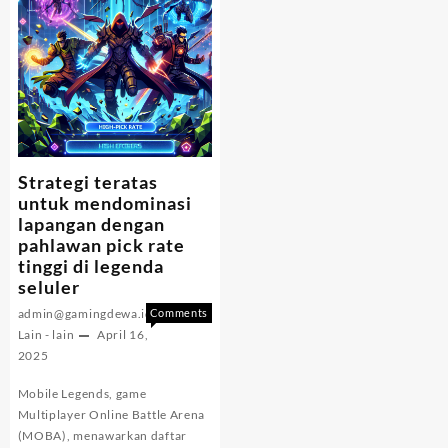
Strategi teratas
untuk mendominasi
lapangan dengan
pahlawan pick rate
tinggi di legenda
seluler
admin@gamingdewa.id
Comments
on
Off
Lain - lain
April 16,
Strategi
2025
teratas
untuk
Mobile Legends, game
mendominasi
Multiplayer Online Battle Arena
lapangan
(MOBA), menawarkan daftar