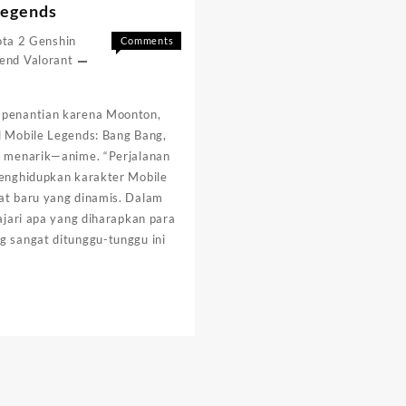
Legends
ta 2
Genshin
Comments
on
gend
Valorant
Off
Perjalanan
Ajaib
Nana
 penantian karena Moonton,
Menjadi
l Mobile Legends: Bang Bang,
Hidup:
g menarik—anime. “Perjalanan
Intip
menghidupkan karakter Mobile
Anime
at baru yang dinamis. Dalam
Baru
lajari apa yang diharapkan para
Mobile
g sangat ditunggu-tunggu ini
Legends