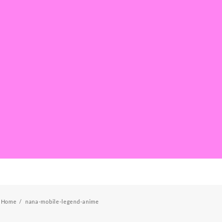
Home
nana-mobile-legend-anime