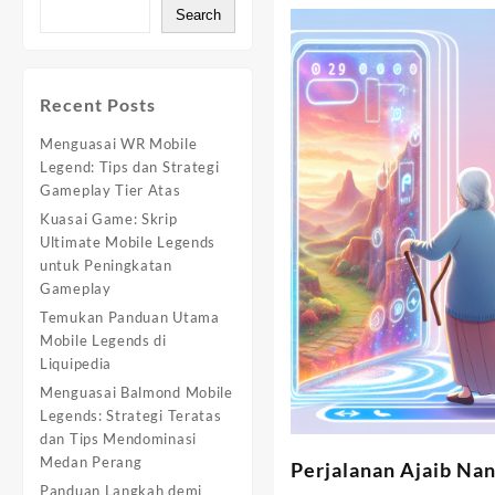
Search
Recent Posts
Menguasai WR Mobile
Legend: Tips dan Strategi
Gameplay Tier Atas
Kuasai Game: Skrip
Ultimate Mobile Legends
untuk Peningkatan
Gameplay
Temukan Panduan Utama
Mobile Legends di
Liquipedia
Menguasai Balmond Mobile
Legends: Strategi Teratas
dan Tips Mendominasi
Medan Perang
Perjalanan Ajaib Nan
Panduan Langkah demi