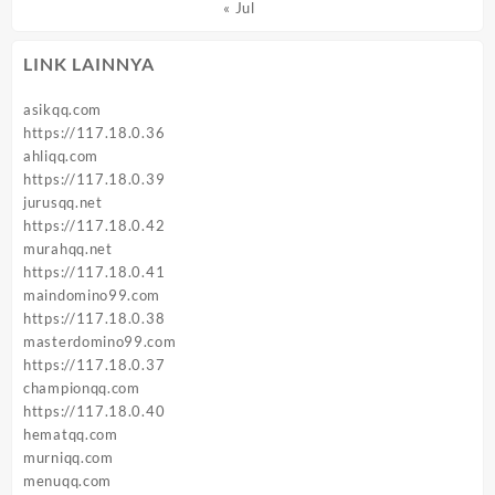
« Jul
LINK LAINNYA
asikqq.com
https://117.18.0.36
ahliqq.com
https://117.18.0.39
jurusqq.net
https://117.18.0.42
murahqq.net
https://117.18.0.41
maindomino99.com
https://117.18.0.38
masterdomino99.com
https://117.18.0.37
championqq.com
https://117.18.0.40
hematqq.com
murniqq.com
menuqq.com