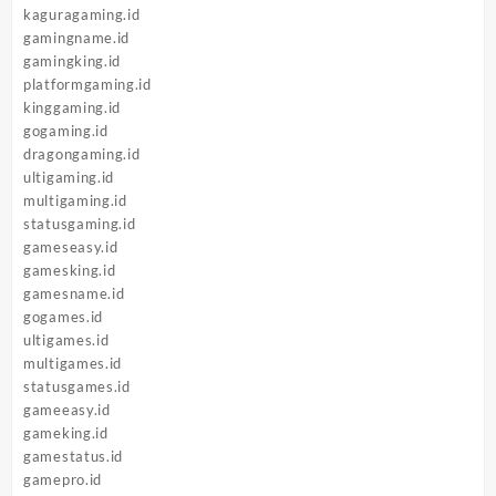
kaguragaming.id
gamingname.id
gamingking.id
platformgaming.id
kinggaming.id
gogaming.id
dragongaming.id
ultigaming.id
multigaming.id
statusgaming.id
gameseasy.id
gamesking.id
gamesname.id
gogames.id
ultigames.id
multigames.id
statusgames.id
gameeasy.id
gameking.id
gamestatus.id
gamepro.id