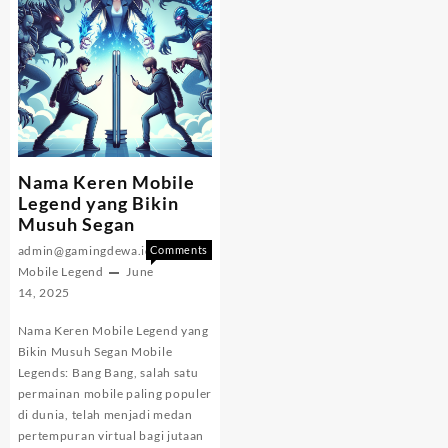
Nama Keren Mobile
Legend yang Bikin
Musuh Segan
admin@gamingdewa.id
Comments
on
Off
Mobile Legend
June
Nama
14, 2025
Keren
Mobile
Nama Keren Mobile Legend yang
Legend
Bikin Musuh Segan Mobile
yang
Legends: Bang Bang, salah satu
Bikin
permainan mobile paling populer
Musuh
di dunia, telah menjadi medan
Segan
pertempuran virtual bagi jutaan