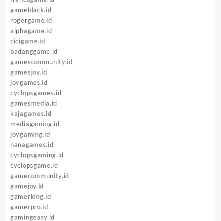
gameblack.id
rogergame.id
alphagame.id
cicigame.id
badanggame.id
gamescommunity.id
gamesjoy.id
joygames.id
cyclopsgames.id
gamesmedia.id
kajagames.id
mediagaming.id
joygaming.id
nanagames.id
cyclopsgaming.id
cyclopsgame.id
gamecommunity.id
gamejoy.id
gamerking.id
gamerpro.id
gamingeasy.id