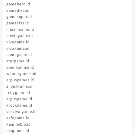
gamehero.id
gamediva.id
gamesuper.id
gamestar.id
musimgame.id
mesingame.id
vivagame.id
divagame.id
namagame.id
stargame.id
opengaming.id
winnergames.id
argusgames.id
zilonggame.id
rubygame.id
argusgame.id
grockgame.id
survivalgame.id
safegame.id
gamingbio.id
biogames.id