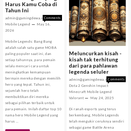
Harus Kamu Coba di
Tahun Ini
admin@gamingdewa.id
Comments
on
Off
Mobile Legend
May 16,
Top
2026
10
Nama
Mobile Legends: Bang Bang
Hero
adalah salah satu game MOBA
Meluncurkan kisah -
Mobile
paling populer saat ini, dan
kisah tak terhitung
Legend
setiap tahunnya, para pemain
dari para pahlawan
yang
selalu mencari cara untuk
Harus
legenda seluler
meningkatkan kemampuan
Kamu
bermain mereka dengan memilih
admin@gamingdewa.id
Comments
Coba
hero yang tepat. Tahun ini,
on
Off
Dota 2
Genshin Impact
di
sejumlah hero telah
Melunc
Minecraft
Mobile Legend
Tahun
kisah
membuktikan diri mereka
Valorant
May 24, 2025
Ini
-
sebagai pilihan terbaik untuk
kisah
Di ranah esports yang terus
para pemain. Inilah daftar top 10
tak
berkembang, Mobile Legends
nama hero Mobile Legend yang
terhitu
telah mengukir ceruknya sendiri
harus …
dari
sebagai game Battle Arena