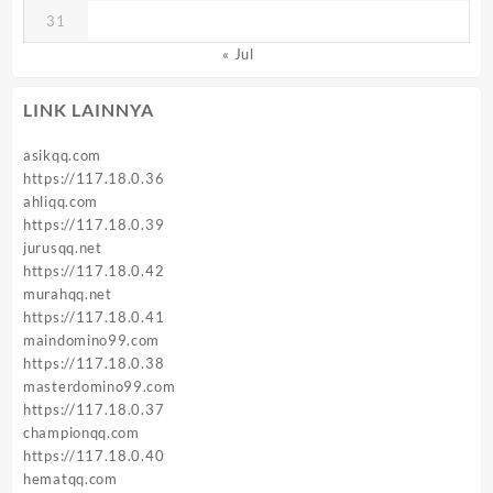
31
« Jul
LINK LAINNYA
asikqq.com
https://117.18.0.36
ahliqq.com
https://117.18.0.39
jurusqq.net
https://117.18.0.42
murahqq.net
https://117.18.0.41
maindomino99.com
https://117.18.0.38
masterdomino99.com
https://117.18.0.37
championqq.com
https://117.18.0.40
hematqq.com