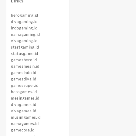
Links
herogaming.id
divagaming.id
indogaming.id
namagaming.id
vivagaming.id
startgaming.id
statusgame.id
gameshero.id
gamesmesin.id
gamesindo.id
gamesdiva.id
gamessuper.id
herogames.id
mesingames.id
divagames.id
vivagames.id
musimgames.id
namagames.id
gamecore.id