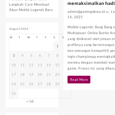
memaksimalkan hadi
Langkah: Cara Membuat
Akun Mobile Legends Baru
admin@gamingdewa.id
La
16, 2025
Mobile Legends: Bang Bang a
August 2026
Multiplayer Online Battle A
M
T
W
T
F
S
S
yang dinikmati oleh jutaan o
grafiknya yang bersemangat
1
2
dan semangat kompetitif, pem
3
4
5
6
7
8
9
ingin championqq meningka
mereka dengan membeli mat
10
11
12
13
14
15
16
game. Proses ini, yang diken
17
18
19
20
21
22
23
Strategi
Read More
24
25
26
27
28
29
30
top-
31
up
« Jul
legenda
seluler