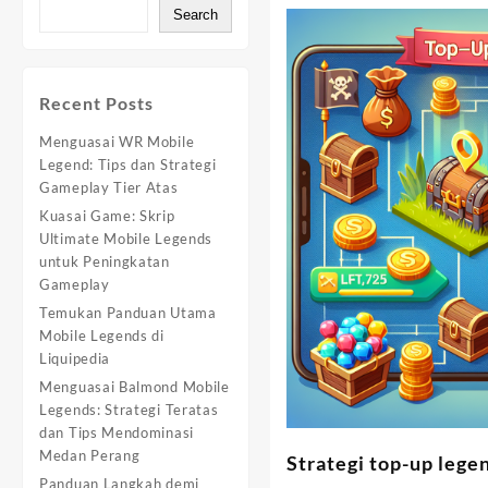
Search
Recent Posts
Menguasai WR Mobile
Legend: Tips dan Strategi
Gameplay Tier Atas
Kuasai Game: Skrip
Ultimate Mobile Legends
untuk Peningkatan
Gameplay
Temukan Panduan Utama
Mobile Legends di
Liquipedia
Menguasai Balmond Mobile
Legends: Strategi Teratas
dan Tips Mendominasi
Medan Perang
Strategi top-up lege
Panduan Langkah demi