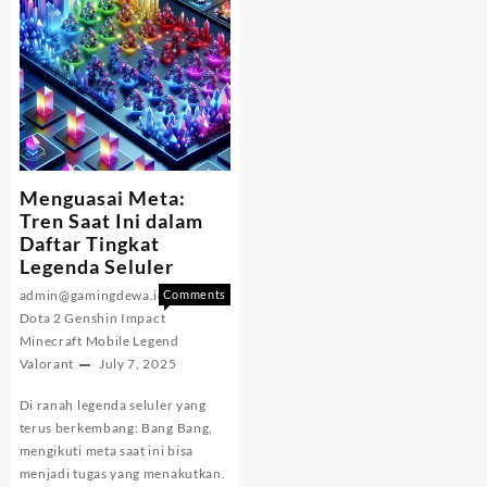
Menguasai Meta:
Tren Saat Ini dalam
Daftar Tingkat
Legenda Seluler
admin@gamingdewa.id
Comments
on
Off
Dota 2
Genshin Impact
Menguasai
Minecraft
Mobile Legend
Meta:
Valorant
July 7, 2025
Tren
Saat
Di ranah legenda seluler yang
Ini
terus berkembang: Bang Bang,
dalam
mengikuti meta saat ini bisa
Daftar
menjadi tugas yang menakutkan.