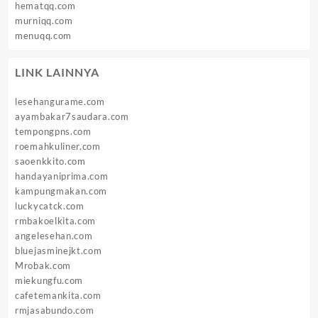
hematqq.com
murniqq.com
menuqq.com
LINK LAINNYA
lesehangurame.com
ayambakar7saudara.com
tempongpns.com
roemahkuliner.com
saoenkkito.com
handayaniprima.com
kampungmakan.com
luckycatck.com
rmbakoelkita.com
angelesehan.com
bluejasminejkt.com
Mrobak.com
miekungfu.com
cafetemankita.com
rmjasabundo.com