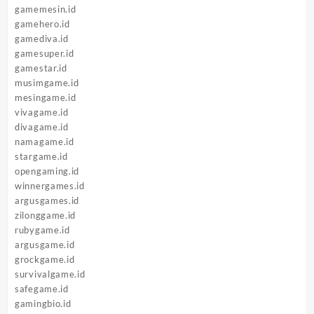
gamemesin.id
gamehero.id
gamediva.id
gamesuper.id
gamestar.id
musimgame.id
mesingame.id
vivagame.id
divagame.id
namagame.id
stargame.id
opengaming.id
winnergames.id
argusgames.id
zilonggame.id
rubygame.id
argusgame.id
grockgame.id
survivalgame.id
safegame.id
gamingbio.id