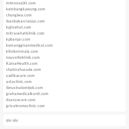
mimoosajkt.com
kembangkawung.com
chungiwa.com
ikanbakarcianjur.com
kpjisehat.com
mitrasehatklinik.com
kpbanjar.com
kemanggisanmedical.com
kliniknirmala.com
nouvelleklinik.com
KainaHealth.com
shabirahusada.com
yadikacare.com
astaclinic.com
ibnusinalombok.com
grahamedicalkurdi.com
dyanzacare.com
griyabromoclinic.com
qiu qiu