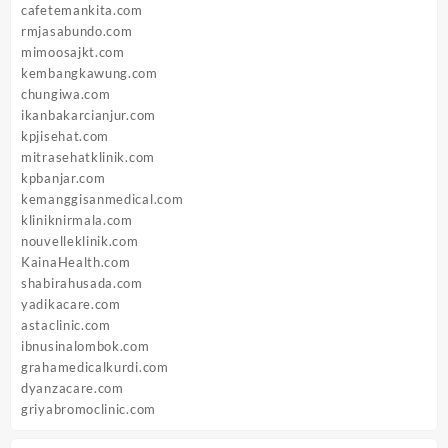
cafetemankita.com
rmjasabundo.com
mimoosajkt.com
kembangkawung.com
chungiwa.com
ikanbakarcianjur.com
kpjisehat.com
mitrasehatklinik.com
kpbanjar.com
kemanggisanmedical.com
kliniknirmala.com
nouvelleklinik.com
KainaHealth.com
shabirahusada.com
yadikacare.com
astaclinic.com
ibnusinalombok.com
grahamedicalkurdi.com
dyanzacare.com
griyabromoclinic.com