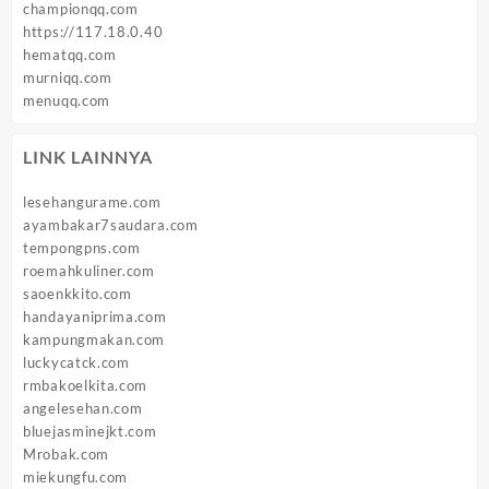
championqq.com
https://117.18.0.40
hematqq.com
murniqq.com
menuqq.com
LINK LAINNYA
lesehangurame.com
ayambakar7saudara.com
tempongpns.com
roemahkuliner.com
saoenkkito.com
handayaniprima.com
kampungmakan.com
luckycatck.com
rmbakoelkita.com
angelesehan.com
bluejasminejkt.com
Mrobak.com
miekungfu.com