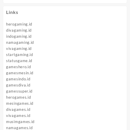
Links
herogaming.id
divagaming.id
indogaming.id
namagaming.id
vivagaming.id
startgaming.id
statusgame.id
gameshero.id
gamesmesin.id
gamesindo.id
gamesdiva.id
gamessuper.id
herogames.id
mesingames.id
divagames.id
vivagames.id
musimgames.id
namagames.id