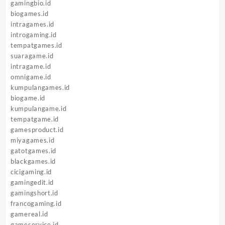
gamingbio.id
biogames.id
intragames.id
introgaming.id
tempatgames.id
suaragame.id
intragame.id
omnigame.id
kumpulangames.id
biogame.id
kumpulangame.id
tempatgame.id
gamesproduct.id
miyagames.id
gatotgames.id
blackgames.id
cicigaming.id
gamingedit.id
gamingshort.id
francogaming.id
gamereal.id
gameservice.id