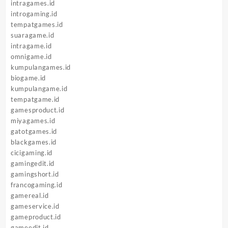
intragames.id
introgaming.id
tempatgames.id
suaragame.id
intragame.id
omnigame.id
kumpulangames.id
biogame.id
kumpulangame.id
tempatgame.id
gamesproduct.id
miyagames.id
gatotgames.id
blackgames.id
cicigaming.id
gamingedit.id
gamingshort.id
francogaming.id
gamereal.id
gameservice.id
gameproduct.id
gameedit.id