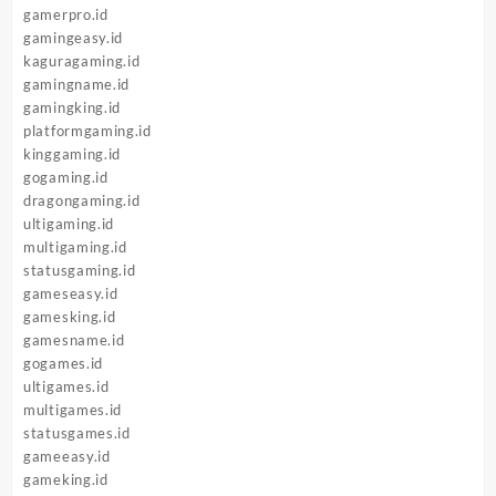
gamerpro.id
gamingeasy.id
kaguragaming.id
gamingname.id
gamingking.id
platformgaming.id
kinggaming.id
gogaming.id
dragongaming.id
ultigaming.id
multigaming.id
statusgaming.id
gameseasy.id
gamesking.id
gamesname.id
gogames.id
ultigames.id
multigames.id
statusgames.id
gameeasy.id
gameking.id