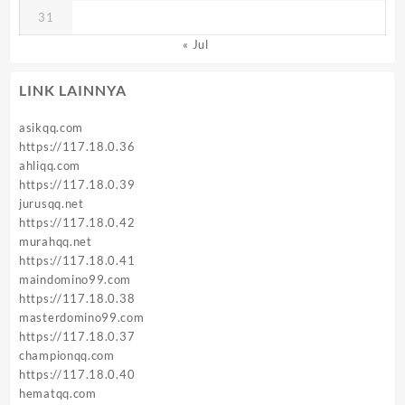
31
« Jul
LINK LAINNYA
asikqq.com
https://117.18.0.36
ahliqq.com
https://117.18.0.39
jurusqq.net
https://117.18.0.42
murahqq.net
https://117.18.0.41
maindomino99.com
https://117.18.0.38
masterdomino99.com
https://117.18.0.37
championqq.com
https://117.18.0.40
hematqq.com