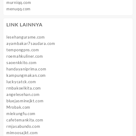
murniqq.com
menuqq.com
LINK LAINNYA
lesehangurame.com
ayambakar7saudara.com
tempongpns.com
roemahkuliner.com
saoenkkito.com
handayaniprima.com
kampungmakan.com
luckycatck.com
rmbakoelkita.com
angelesehan.com
bluejasminejkt.com
Mrobak.com
miekungfu.com
cafetemankita.com
rmjasabundo.com
mimoosajkt.com