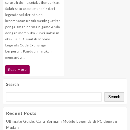
Kode
seluruh dunia sejak diluncurkan.
Legenda
Salah satu aspek menarik dari
Seluler
legenda seluler adalah
kesempatan untuk meningkatkan
pengalaman bermain game Anda
dengan membuka kunci imbalan
eksklusif. Di sinilah Mobile
Legends Code Exchange
berperan. Panduan ini akan
memandu …
Buka
Read More
Kunci
Search
Imbalan
Eksklusif:
Search
Panduan
Recent Posts
untuk
Ultimate Guide: Cara Bermain Mobile Legends di PC dengan
Pertukaran
Mudah