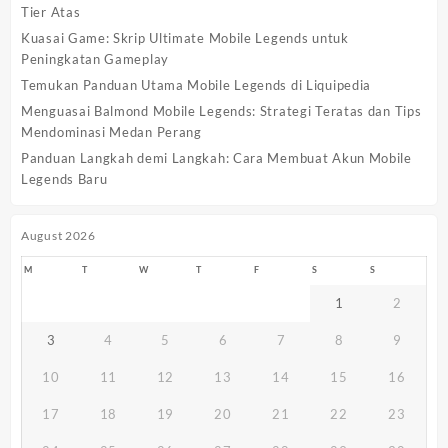
Tier Atas
Kuasai Game: Skrip Ultimate Mobile Legends untuk
Peningkatan Gameplay
Temukan Panduan Utama Mobile Legends di Liquipedia
Menguasai Balmond Mobile Legends: Strategi Teratas dan Tips
Mendominasi Medan Perang
Panduan Langkah demi Langkah: Cara Membuat Akun Mobile
Legends Baru
August 2026
M
T
W
T
F
S
S
1
2
3
4
5
6
7
8
9
10
11
12
13
14
15
16
17
18
19
20
21
22
23