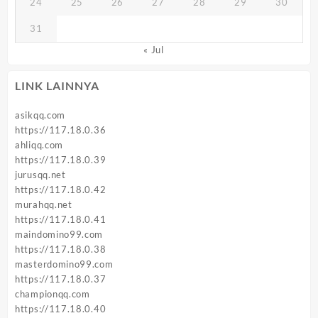
24
25
26
27
28
29
30
31
« Jul
LINK LAINNYA
asikqq.com
https://117.18.0.36
ahliqq.com
https://117.18.0.39
jurusqq.net
https://117.18.0.42
murahqq.net
https://117.18.0.41
maindomino99.com
https://117.18.0.38
masterdomino99.com
https://117.18.0.37
championqq.com
https://117.18.0.40