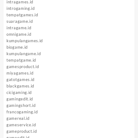
intragames.id
introgaming.id
tempatgames.id
suaragame.id
intragame.id
omnigame.id
kumpulangames.id
biogame.id
kumpulangame.id
tempatgame.id
gamesproduct.id
miyagames.id
gatotgames.id
blackgames.id
cicigaming.id
gamingedit.id
gamingshort.id
francogaming.id
gamereal.id
gameservice.id
gameproduct.id
gameedit.id