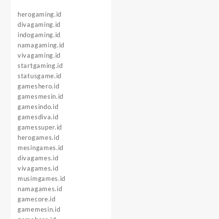
herogaming.id
divagaming.id
indogaming.id
namagaming.id
vivagaming.id
startgaming.id
statusgame.id
gameshero.id
gamesmesin.id
gamesindo.id
gamesdiva.id
gamessuper.id
herogames.id
mesingames.id
divagames.id
vivagames.id
musimgames.id
namagames.id
gamecore.id
gamemesin.id