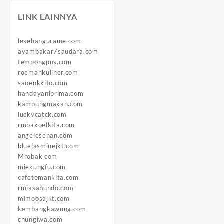
LINK LAINNYA
lesehangurame.com
ayambakar7saudara.com
tempongpns.com
roemahkuliner.com
saoenkkito.com
handayaniprima.com
kampungmakan.com
luckycatck.com
rmbakoelkita.com
angelesehan.com
bluejasminejkt.com
Mrobak.com
miekungfu.com
cafetemankita.com
rmjasabundo.com
mimoosajkt.com
kembangkawung.com
chungiwa.com