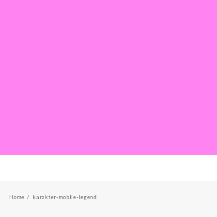
Home
karakter-mobile-legend