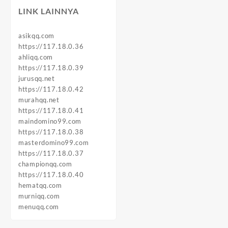
Legends:
LINK LAINNYA
Analisis
Mendalam
asikqq.com
https://117.18.0.36
ahliqq.com
https://117.18.0.39
jurusqq.net
https://117.18.0.42
murahqq.net
https://117.18.0.41
maindomino99.com
https://117.18.0.38
masterdomino99.com
https://117.18.0.37
championqq.com
https://117.18.0.40
hematqq.com
murniqq.com
menuqq.com