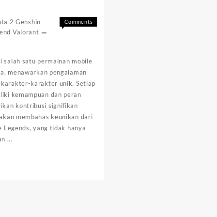
ta 2
Genshin
Comments
on
gend
Valorant
Off
Keunikan
Setiap
Karakter
i salah satu permainan mobile
Mobile
unia, menawarkan pengalaman
Legends:
karakter-karakter unik. Setiap
Analisis
iliki kemampuan dan peran
Mendalam
an kontribusi signifikan
i akan membahas keunikan dari
le Legends, yang tidak hanya
an …