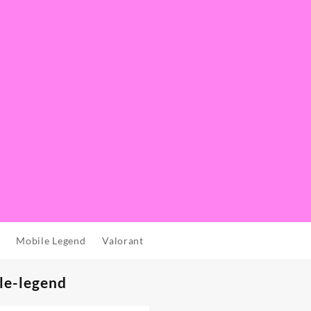
Mobile Legend
Valorant
le-legend