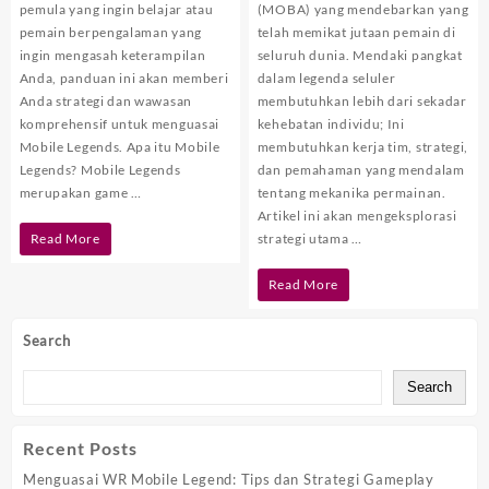
Tips
peringk
pemula yang ingin belajar atau
(MOBA) yang mendebarkan yang
dan
pemain berpengalaman yang
telah memikat jutaan pemain di
Strategi
ingin mengasah keterampilan
seluruh dunia. Mendaki pangkat
Pro
Anda, panduan ini akan memberi
dalam legenda seluler
Anda strategi dan wawasan
membutuhkan lebih dari sekadar
komprehensif untuk menguasai
kehebatan individu; Ini
Mobile Legends. Apa itu Mobile
membutuhkan kerja tim, strategi,
Legends? Mobile Legends
dan pemahaman yang mendalam
merupakan game …
tentang mekanika permainan.
Artikel ini akan mengeksplorasi
Panduan
Read More
strategi utama …
Utama
Legenda
Read More
Mobile
Seluler:
Legends:
Search
Strategi
Kuasai
untuk
Search
Game
mendominasi
dengan
Recent Posts
pertandingan
Tips
Menguasai WR Mobile Legend: Tips dan Strategi Gameplay
peringkat