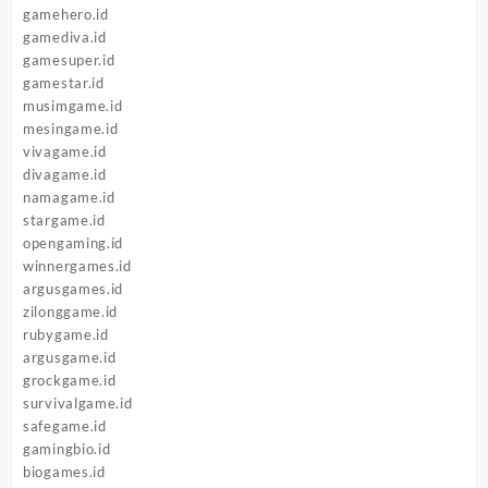
gamehero.id
gamediva.id
gamesuper.id
gamestar.id
musimgame.id
mesingame.id
vivagame.id
divagame.id
namagame.id
stargame.id
opengaming.id
winnergames.id
argusgames.id
zilonggame.id
rubygame.id
argusgame.id
grockgame.id
survivalgame.id
safegame.id
gamingbio.id
biogames.id