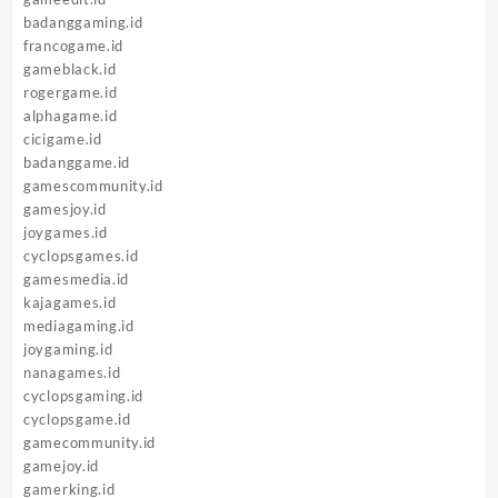
badanggaming.id
francogame.id
gameblack.id
rogergame.id
alphagame.id
cicigame.id
badanggame.id
gamescommunity.id
gamesjoy.id
joygames.id
cyclopsgames.id
gamesmedia.id
kajagames.id
mediagaming.id
joygaming.id
nanagames.id
cyclopsgaming.id
cyclopsgame.id
gamecommunity.id
gamejoy.id
gamerking.id