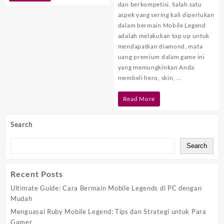
dengan
dan berkompetisi. Salah satu
Top
Mudah
aspek yang sering kali diperlukan
dan
Up
dalam bermain Mobile Legend
Cepat
adalah melakukan top up untuk
Mobile
mendapatkan diamond, mata
Legends:
uang premium dalam game ini
yang memungkinkan Anda
Panduan
membeli hero, skin, …
Langkah
Panduan
demi
Read More
Lengkap
Langkah
Search
Cara
untuk
Top
Gamer
Search
Up
Recent Posts
Mobile
Ultimate Guide: Cara Bermain Mobile Legends di PC dengan
Legend
Mudah
dengan
Menguasai Ruby Mobile Legend: Tips dan Strategi untuk Para
Mudah
Gamer