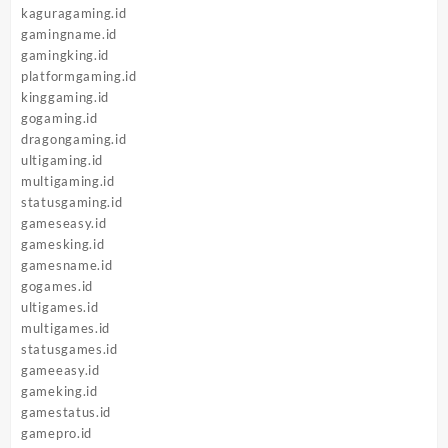
kaguragaming.id
gamingname.id
gamingking.id
platformgaming.id
kinggaming.id
gogaming.id
dragongaming.id
ultigaming.id
multigaming.id
statusgaming.id
gameseasy.id
gamesking.id
gamesname.id
gogames.id
ultigames.id
multigames.id
statusgames.id
gameeasy.id
gameking.id
gamestatus.id
gamepro.id