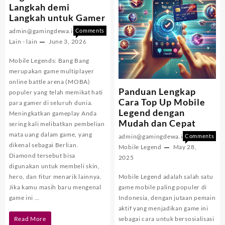
Langkah demi
Langkah untuk Gamer
admin@gamingdewa.id
Comments
on
Off
Lain - lain
June 3, 2026
Cara
Mobile Legends: Bang Bang
Top
Up
merupakan game multiplayer
Mobile
online battle arena (MOBA)
Panduan Lengkap
Legends:
populer yang telah memikat hati
Cara Top Up Mobile
Panduan
para gamer di seluruh dunia.
Legend dengan
Langkah
Meningkatkan gameplay Anda
demi
Mudah dan Cepat
sering kali melibatkan pembelian
Langkah
mata uang dalam game, yang
admin@gamingdewa.id
Comments
untuk
dikenal sebagai Berlian.
on
Off
Mobile Legend
May 28,
Gamer
Diamond tersebut bisa
Pandua
2025
Lengka
digunakan untuk membeli skin,
Cara
Mobile Legend adalah salah satu
hero, dan fitur menarik lainnya.
Top
game mobile paling populer di
Jika kamu masih baru mengenal
Up
Indonesia, dengan jutaan pemain
game ini …
Mobile
aktif yang menjadikan game ini
Legend
Cara
sebagai cara untuk bersosialisasi
Read More