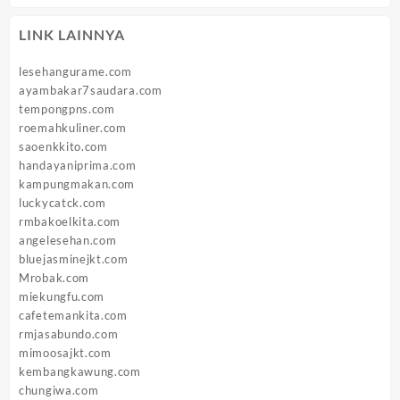
LINK LAINNYA
lesehangurame.com
ayambakar7saudara.com
tempongpns.com
roemahkuliner.com
saoenkkito.com
handayaniprima.com
kampungmakan.com
luckycatck.com
rmbakoelkita.com
angelesehan.com
bluejasminejkt.com
Mrobak.com
miekungfu.com
cafetemankita.com
rmjasabundo.com
mimoosajkt.com
kembangkawung.com
chungiwa.com