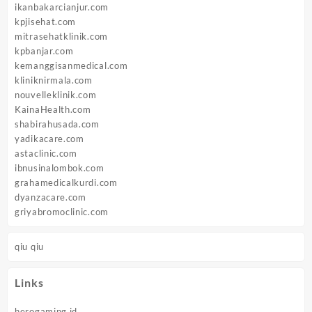
ikanbakarcianjur.com
kpjisehat.com
mitrasehatklinik.com
kpbanjar.com
kemanggisanmedical.com
kliniknirmala.com
nouvelleklinik.com
KainaHealth.com
shabirahusada.com
yadikacare.com
astaclinic.com
ibnusinalombok.com
grahamedicalkurdi.com
dyanzacare.com
griyabromoclinic.com
qiu qiu
Links
herogaming.id