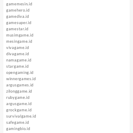
gamemesin.id
gamehero.id
gamediva.id
gamesuper.id
gamestar.id
musimgame.id
mesingame.id
vivagame.id
divagame.id
namagame.id
stargame.id
opengaming.id
winnergames.id
argusgames.id
zilonggame.id
rubygame.id
argusgame.id
grockgame.id
survivalgame.id
safegame.id
gamingbio.id