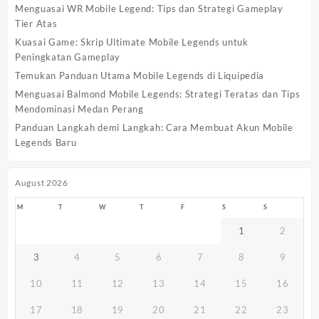
Menguasai WR Mobile Legend: Tips dan Strategi Gameplay
Panduan
Tier Atas
Langkah
Kuasai Game: Skrip Ultimate Mobile Legends untuk
demi
Peningkatan Gameplay
Langkah
Temukan Panduan Utama Mobile Legends di Liquipedia
Menguasai Balmond Mobile Legends: Strategi Teratas dan Tips
Mendominasi Medan Perang
Panduan Langkah demi Langkah: Cara Membuat Akun Mobile
Legends Baru
August 2026
M
T
W
T
F
S
S
1
2
3
4
5
6
7
8
9
10
11
12
13
14
15
16
17
18
19
20
21
22
23