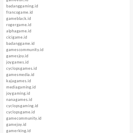
badanggaming.id
francogame.id
gameblack.id
rogergame.id
alphagame.id
cicigame.id
badanggame.id
gamescommunity.id
gamesjoy.id
joygames.id
cyclopsgames.id
gamesmedia.id
kajagames.id
mediagaming.id
joygaming.id
nanagames.id
cyclopsgaming.id
cyclopsgame.id
gamecommunity.id
gamejoy.id
gamerking.id