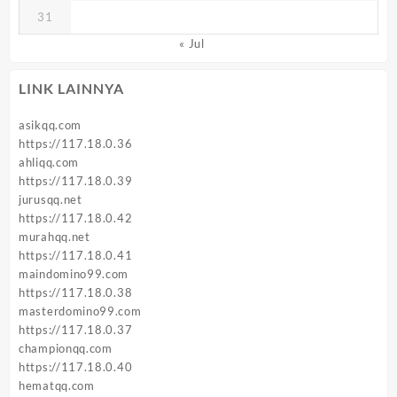
31
« Jul
LINK LAINNYA
asikqq.com
https://117.18.0.36
ahliqq.com
https://117.18.0.39
jurusqq.net
https://117.18.0.42
murahqq.net
https://117.18.0.41
maindomino99.com
https://117.18.0.38
masterdomino99.com
https://117.18.0.37
championqq.com
https://117.18.0.40
hematqq.com