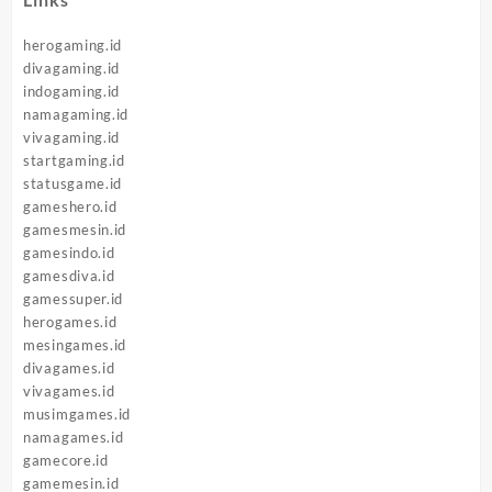
herogaming.id
divagaming.id
indogaming.id
namagaming.id
vivagaming.id
startgaming.id
statusgame.id
gameshero.id
gamesmesin.id
gamesindo.id
gamesdiva.id
gamessuper.id
herogames.id
mesingames.id
divagames.id
vivagames.id
musimgames.id
namagames.id
gamecore.id
gamemesin.id